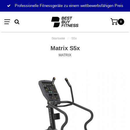
Professionelle Fitnessgeräte zu einem wettbewerbsfähigen Preis
0
Startseite
/
S5x
Matrix S5x
MATRIX