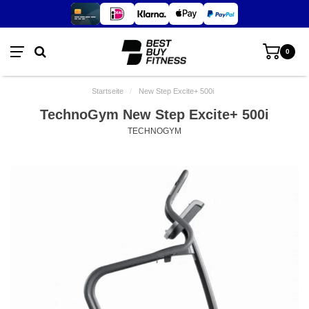
0
Startseite
/
New Step Excite+ 500i
TechnoGym New Step Excite+ 500i
TECHNOGYM