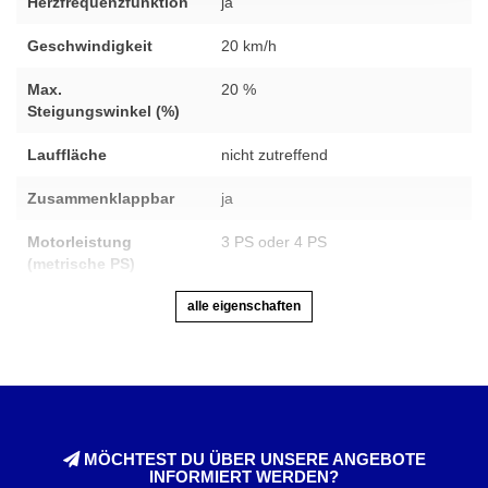
Herzfrequenzfunktion
ja
Geschwindigkeit
20 km/h
Max.
20 %
Steigungswinkel (%)
Lauffläche
nicht zutreffend
Zusammenklappbar
ja
Motorleistung
3 PS oder 4 PS
(metrische PS)
alle eigenschaften
MÖCHTEST DU ÜBER UNSERE ANGEBOTE
INFORMIERT WERDEN?