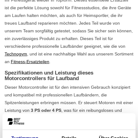
ist die perfekte Lösung sowohl für Fitnessstudios, die ihre Geräte
am Laufen halten möchten, als auch für Heimsportler, die ihr
treues Laufband reparieren möchten. Jedes Teil wurde von
unserem Team sorgfältig getestet, sodass Sie sicher sein können,
ein zuverlässiges Produkt zu erhalten. Dieses Teil ist für
verschiedene professionelle Laufbänder geeignet, wie die von
Technogym
, und ist eine nachhaltige Wahl aus unserem Sortiment
an
Fitness-Ersatzteilen
.
Spezifikationen und Leistung dieses
Motorcontrollers für Laufband
Dieser Motorcontroller ist für den intensiven Gebrauch konzipiert
und kompatibel mit professionellen Laufbändern, die
Spitzenleistungen erbringen müssen. Er steuert Motoren mit einer
Leistung von
3 PS oder 4 PS
, was für ein reibungsloses und
stabiles Lauferlebnis sorgt. Der Controller unterstützt
Geschwindigkeiten von bis zu 20 km/h und einen maximalen
Neigungswinkel von 20 %, wodurch er für die anspruchsvollsten
Zustimmung
Details
Über Cookies