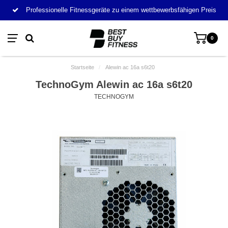
Professionelle Fitnessgeräte zu einem wettbewerbsfähigen Preis
0
Startseite
/
Alewin ac 16a s6t20
TechnoGym Alewin ac 16a s6t20
TECHNOGYM