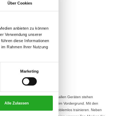
Über Cookies
 Medien anbieten zu können
hrer Verwendung unserer
 führen diese Informationen
ie im Rahmen Ihrer Nutzung
Precor EFX 761
2.689,83
Inkl. MwSt.
Marketing
renden Marken für Fitnessgeräte. Bei allen Geräten stehen
Alle Zulassen
chkeit und eine stabile Konstruktion im Vordergrund. Mit den
 von Precor kannst du also immer problemlos trainieren. Neben