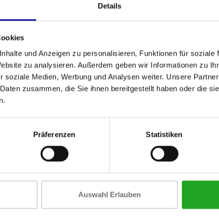
Details
Cookies
nhalte und Anzeigen zu personalisieren, Funktionen für soziale
Website zu analysieren. Außerdem geben wir Informationen zu I
r soziale Medien, Werbung und Analysen weiter. Unsere Partner
 Daten zusammen, die Sie ihnen bereitgestellt haben oder die s
n.
 EFX 865 mit
Precor UBK 865
ergierender
ossRamp
,83
2.455,83
Inkl. MwSt.
Inkl. MwSt.
Präferenzen
Statistiken
Precor
Precor ist eine der weltweit füh
Auswahl Erlauben
Zuverlässigkeit, Benutzerfreundli
qualitativ hochwertigen Geräten