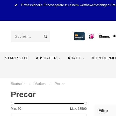
Professionelle Fitnessgeräte zu einem wettbewerbsfähigen Pre
STARTSEITE
AUSDAUER
KRAFT
VORFÜHRMO
Startseite
/
Marken
/
Precor
Precor
Min: €
0
Max: €
3500
Filter