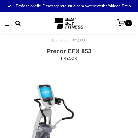
Professionelle Fitnessgeräte zu einem wettbewerbsfähigen Preis
0
Startseite
/
EFX 853
Precor EFX 853
PRECOR