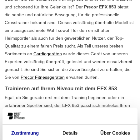
und schonend für Ihre Gelenke ist? Der
Precor EFX 853
bietet
die sanfte und natürliche Bewegung, für die professionelle
Crosstrainer bekannt sind. Dieses vollständig überholte Modell ist
eine ausgezeichnete Wahl sowohl für den ernsthaften
Heimsportler als auch für den gewerblichen Nutzer, der Top-
Qualität zu einem fairen Preis sucht. Als Teil unseres breiten
Sortiments an
Cardiogeräten
wurde dieses Gerät von unseren
Experten vollständig überprüft, getestet und wieder einsatzbereit
gemacht. So sind Sie sicher, die Zuverlässigkeit zu erhalten, die
Sie von
Precor Fitnessgeräten
erwarten dürfen.
Trainieren auf Ihrem Niveau mit dem EFX 853
Egal, ob Sie gerade erst mit dem Training beginnen oder ein
erfahrener Sportler sind, der EFX 853 passt sich mühelos Ihren
Zielen an. Mit 20 verschiedenen Widerstandsstufen und 12
integrierten Programmen finden Sie immer die richtige
Herausforderung. Die intuitive P80 LCD-Konsole gibt Ihnen einen
Zustimmung
Details
Über Cookies
klaren Überblick über Ihre Leistungen, wie Zeit, Distanz und