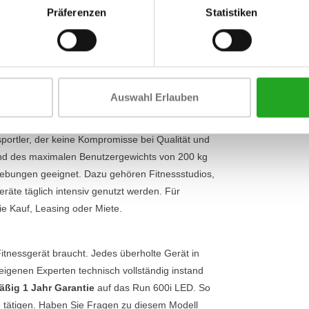
Lauffläche
aining absolvieren. Die großzügige Lauffläche von
Präferenzen
Statistiken
st bei der Höchstgeschwindigkeit von 20 km/h.
Zusammenkl
winkel von bis zu 15 % simulieren Sie ganz
Motorleistun
nd einfach zu bedienen, und mit
23
PS)
s zu Ihrem Ziel passt. Entdecken Sie auch unser
Auswahl Erlauben
sportler, der keine Kompromisse bei Qualität und
nd des maximalen Benutzergewichts von 200 kg
gebungen geeignet. Dazu gehören Fitnessstudios,
räte täglich intensiv genutzt werden. Für
ie Kauf, Leasing oder Miete.
itnessgerät braucht. Jedes überholte Gerät in
eigenen Experten technisch vollständig instand
ßig 1 Jahr Garantie
auf das Run 600i LED. So
zu tätigen. Haben Sie Fragen zu diesem Modell