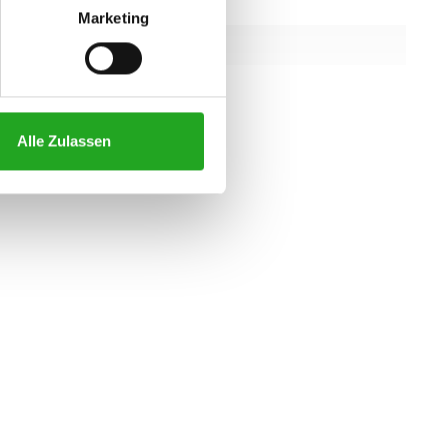
152 x 51 cm
Marketing
appbar
Nein
g (metrische
8,0 PK AC
Alle Zulassen
alle eigenschaften