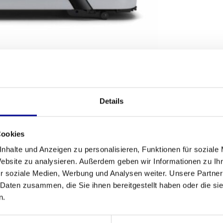
SANDBEDINGUNGEN
Details
Fitness
Cookies
in Ihre eigenen vier Wände bringt? Das
Run 600i
Anzahl der 
ebrauch sowohl zu Hause als auch in einer
nhalte und Anzeigen zu personalisieren, Funktionen für soziale
 vollständig überholtes Gerät, was bedeutet,
Website zu analysieren. Außerdem geben wir Informationen zu I
Herzfrequenz
 fairen Preis verlassen können. Alle unsere
r soziale Medien, Werbung und Analysen weiter. Unsere Partner
 einem zuverlässigen Gerät loslegen können.
 Daten zusammen, die Sie ihnen bereitgestellt haben oder die s
Geschwindig
n.
Max. Steigun
d mühelos konstante Leistung, egal ob Sie einen