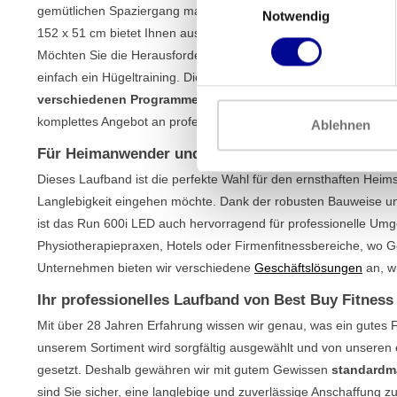
gemütlichen Spaziergang machen oder ein intensives Intervalltr
Notwendig
152 x 51 cm bietet Ihnen ausreichend Platz und Vertrauen, selb
Möchten Sie die Herausforderung erhöhen? Mit einem Steigungs
einfach ein Hügeltraining. Die Advanced LED Konsole ist klar u
verschiedenen Programmen
finden Sie immer ein Training, da
komplettes Angebot an professionellen
Laufbändern
.
Ablehnen
Für Heimanwender und Profis
Dieses Laufband ist die perfekte Wahl für den ernsthaften Heim
Langlebigkeit eingehen möchte. Dank der robusten Bauweise u
ist das Run 600i LED auch hervorragend für professionelle Um
Physiotherapiepraxen, Hotels oder Firmenfitnessbereiche, wo Ge
Unternehmen bieten wir verschiedene
Geschäftslösungen
an, w
Ihr professionelles Laufband von Best Buy Fitness
Mit über 28 Jahren Erfahrung wissen wir genau, was ein gutes F
unserem Sortiment wird sorgfältig ausgewählt und von unseren 
gesetzt. Deshalb gewähren wir mit gutem Gewissen
standardmä
sind Sie sicher, eine langlebige und zuverlässige Anschaffung 