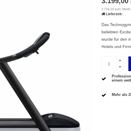
3.199,00
2.734,19 exkl. MwSt.
Lieferzeit:
Das Technogym R
beliebten Excit
wurde für den i
Hotels und Firm
Profession
einem wet
Mehr als 2