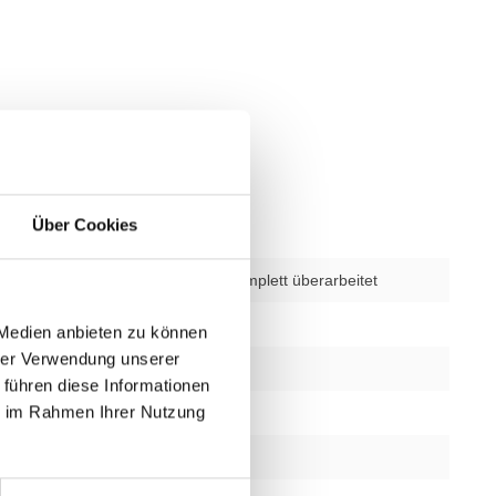
Über Cookies
verwendet – komplett überarbeitet
Programme
23
 Medien anbieten zu können
hrer Verwendung unserer
funktion
Ja
 führen diese Informationen
ie im Rahmen Ihrer Nutzung
keit
0,4–20 km/h
gswinkel (%)
15 %