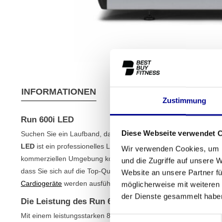
INFORMATIONEN
EIGENSCHAFTEN
VER
Zustimmung
Run 600i LED
Diese Webseite verwendet 
Suchen Sie ein Laufband, das die Leistung des Fitnessstudios 
LED
ist ein professionelles Laufband, das für den intensiven G
Wir verwenden Cookies, um I
kommerziellen Umgebung konzipiert wurde. Dieses Modell ist ein
und die Zugriffe auf unsere 
dass Sie sich auf die Top-Qualität von Technogym zu einem sehr
Website an unsere Partner fü
Cardiogeräte
werden ausführlich getestet, damit Sie sofort mit
möglicherweise mit weiteren
der Dienste gesammelt habe
Die Leistung des Run 600i LED
Mit einem leistungsstarken 8,0 PS Motor liefert dieses Laufban
Einwilligungsauswahl