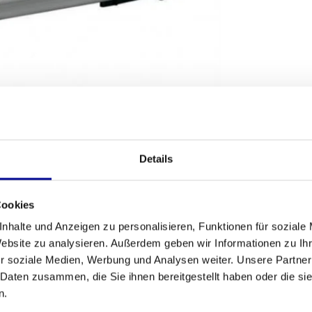
SANDBEDINGUNGEN
Details
Fitness
e Fitness verbessern möchten, ein zuverlässiges
Anzahl der 
Cookies
spire 95T
ist ein professionelles Gerät, das für
ses Modell wurde von unserem Team vollständig
nhalte und Anzeigen zu personalisieren, Funktionen für soziale
Herzfrequenz
ie die Langlebigkeit und den Komfort
Website zu analysieren. Außerdem geben wir Informationen zu I
usgezeichnete Wahl für alle, die zuverlässige
Geschwindig
r soziale Medien, Werbung und Analysen weiter. Unsere Partner
 Daten zusammen, die Sie ihnen bereitgestellt haben oder die s
Max. Steigun
n.