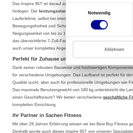
Das Inspire 95T ist darauf ausgelegt, Leistung zu erbringen, eg
Einwilligungsauswahl
hinlegen. Der
leistungsstarke und zuverlässige 4.0 PS AC-M
Notwendig
Lauferlebnis, selbst bei intensivem Gebrauch. Die großzügige La
Bewegungsfreiheit und Sicherheit. Mit einer einstellbaren Gesc
Neigungswinkel von bis zu 15 % können Sie die Intensität Ihres
das übersichtliche 7-Zoll-Farbdisplay wählen Sie einfach eines
auch unser komplettes Angebot an
Laufbändern
für weitere Opt
Ablehnen
Perfekt für Zuhause und den professionellen Einsa
Dank seiner robusten Bauweise und hochwertigen Komponenten 
für verschiedene Umgebungen. Das Laufband ist perfekt für den 
Qualität sucht, aber auch für professionelle Umgebungen wie Fi
Das maximale Benutzergewicht von 180 kg unterstreicht die Lan
einen Geschäftsraum? Wir bieten verschiedene
geschäftliche F
kompletten Einrichtung.
Ihr Partner in Sachen Fitness
Mit über 28 Jahren Erfahrung wissen wir bei Best Buy Fitness g
Deshalb wurde auch dieses Inspire 95T von unseren Spezialisten