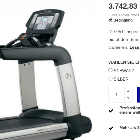
3.742,83
3.199,00 exkl. MwSt.
Bedingung:
Die 95T Inspire 
bietet den Benu
trainieren.
Lesen
WÄHLEN SIE E
SCHWARZ
SILBER
Profession
einem wet
Mehr als 2