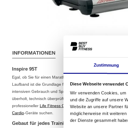
INFORMATIONEN
EIGENSCHAFTEN
VER
Zustimmung
Inspire 95T
Egal, ob Sie für einen Marathon trainieren oder einfach nur Ihr
Diese Webseite verwendet 
Laufband ist die Grundlage für jedes ernsthafte Training. Das
In
intensiven Gebrauch und Spitzenleistungen konzipiert ist. Die
Wir verwenden Cookies, um I
überholt, technisch überprüft und gereinigt. Dadurch erhalten S
und die Zugriffe auf unsere 
professioneller
Life Fitness Geräte
zu einem fairen Preis. Eine a
Website an unsere Partner fü
Cardio
-Geräte suchen.
möglicherweise mit weiteren
der Dienste gesammelt habe
Gebaut für jedes Training