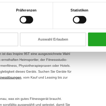
Lauffläche
al ob Sie gemütlich gehen oder einen vollen Sprint
otor
sorgt für ein reibungsloses und stabiles
Präferenzen
Statistiken
Zusammenkl
uffläche von 152 x 55 cm bietet Ihnen die nötige
Motorleistun
hwindigkeit von 0,8 bis 23 km/h und einem
PS)
 Trainings perfekt an Ihr Niveau anpassen. Über
 der 38 Trainingsprogramme aus. Sehen Sie sich
ionen an.
Auswahl Erlauben
tz
ist das Inspire 95T eine ausgezeichnete Wahl
ernsthaften Heimsportler, der Fitnessstudio-
rmenfitness, Physiotherapiepraxen oder Hotels.
glebigkeit dieses Geräts. Suchen Sie Geräte für
itnesslösungen
, vom Kauf und Leasing bis zur
enau, was ein gutes Fitnessgerät braucht.
 sorgfältig ausgewählt und getestet, damit Sie