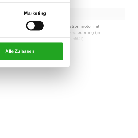
152 x 55 cm
Marketing
appbar
Nein
g (metrische
4,0-PS-Wechselstrommotor mit
Magnadrive-Motorsteuerung (in
kommerzieller Qualität)
alle eigenschaften
Alle Zulassen