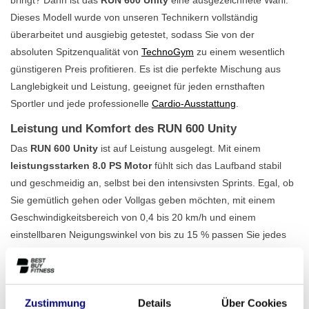
Dieses Modell wurde von unseren Technikern vollständig
überarbeitet und ausgiebig getestet, sodass Sie von der
absoluten Spitzenqualität von
TechnoGym
zu einem wesentlich
günstigeren Preis profitieren. Es ist die perfekte Mischung aus
Langlebigkeit und Leistung, geeignet für jeden ernsthaften
Sportler und jede professionelle
Cardio-Ausstattung
.
Leistung und Komfort des RUN 600 Unity
Das
RUN 600 Unity
ist auf Leistung ausgelegt. Mit einem
leistungsstarken 8.0 PS Motor
fühlt sich das Laufband stabil
und geschmeidig an, selbst bei den intensivsten Sprints. Egal, ob
Sie gemütlich gehen oder Vollgas geben möchten, mit einem
Geschwindigkeitsbereich von 0,4 bis 20 km/h und einem
einstellbaren Neigungswinkel von bis zu 15 % passen Sie jedes
Training genau an Ihre Ziele an. Die großzügige Lauffläche bietet
Komfort und Sicherheit, während die robuste Konstruktion für
Benutzer bis zu 200 kg geeignet ist. Dank der 18
Zustimmung
Details
Über Cookies
Trainingsprogramme und des klaren 19-Zoll Unity Displays