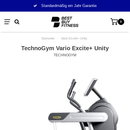
Standardmäßig ein Jahr Garantie
0
Startseite
/
Vario Excite+ Unity
TechnoGym Vario Excite+ Unity
TECHNOGYM