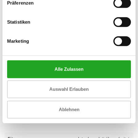
für jede professionelle Umgebung. Suchen Sie Geräte für Ihr
Präferenzen
Unternehmen? Entdecken Sie unsere
Geschäftsfitnesslösungen
,
einschließlich Kauf, Leasing und Miete.
Statistiken
Ihr Partner in Sachen Fitness: Best Buy Fitness
Mit über 28 Jahren Erfahrung wissen wir bei Best Buy Fitness
Marketing
genau, was ein gutes Fitnessgerät auszeichnet. Jedes überholte
Gerät, wie dieser Suspension Elliptical E5x, wird von unserem
Team sorgfältig ausgewählt und getestet, damit Sie sich auf
Qualität und Zuverlässigkeit verlassen können. Deshalb geben wir
Alle Zulassen
standardmäßig 1 Jahr Garantie auf alle unsere Geräte. Egal, ob
Sie Ihr Home-Gym einrichten oder einen kompletten
Auswahl Erlauben
professionellen Bereich zusammenstellen möchten, wir helfen
Ihnen gerne. Haben Sie Fragen zu diesem Produkt? Zögern Sie
nicht und
kontaktieren Sie
unsere Spezialisten für fachkundige
Ablehnen
Beratung.