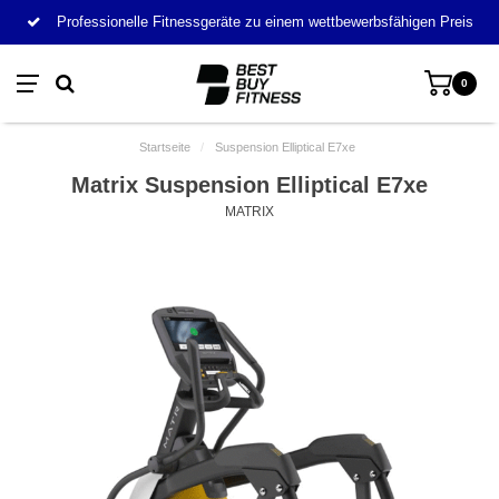
Professionelle Fitnessgeräte zu einem wettbewerbsfähigen Preis
0
Startseite
/
Suspension Elliptical E7xe
Matrix Suspension Elliptical E7xe
MATRIX