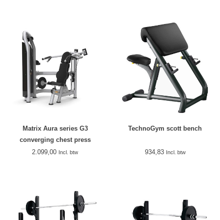
Matrix Aura series G3
TechnoGym scott bench
converging chest press
2.099,00
934,83
Incl. btw
Incl. btw