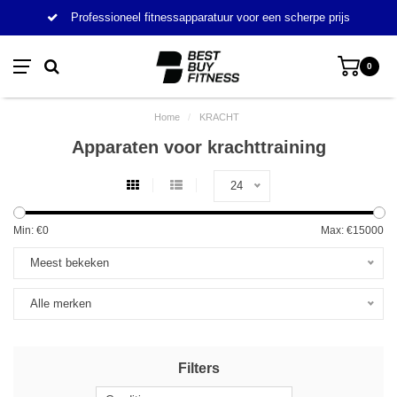
Professioneel fitnessapparatuur voor een scherpe prijs
0
Home
/
KRACHT
Apparaten voor krachttraining
24
Min: €
0
Max: €
15000
Meest bekeken
Alle merken
Filters