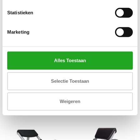
Statistieken
Marketing
Alles Toestaan
Matrix Ultra series G7 back
Athletic Performance Olympic
Selectie Toestaan
extension
Decline Bench AP6
2.046,33
1.636,83
Incl. btw
Incl. btw
Weigeren