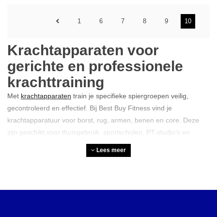
1
6
7
8
9
10
Krachtapparaten voor
gerichte en professionele
krachttraining
Met
krachtapparaten
train je specifieke spiergroepen veilig,
gecontroleerd en effectief. Bij Best Buy Fitness vind je
krachtapparatuur voor borst, rug, armen, benen en core. Deze
zijn geschikt voor thuisgebruik, sportscholen, PT-studio’s en
bedrijfsfitness. Je kiest uit nieuwe en gereviseerde apparaten van
Lees meer
topmerken, met advies over aankoop, lease en complete
sportschool inrichting.
Waarom is krachttraining
belangrijk?