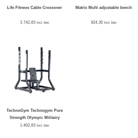
Life Fitness Cable Crossover
Matrix Multi adjustable bench
3.742,83
924,30
Incl. btw
Incl. btw
TechnoGym Technogym Pure
Strength Olympic Militairy
Bench PG08
1.402,83
Incl. btw