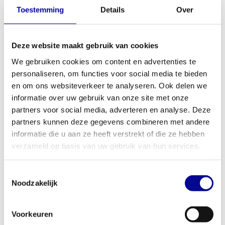
Toestemming
Details
Over
Matrix Ultra series G7
Life Fitness Signature biceps
abdominal crunch
curl
2.299,00
2.163,33
Incl. btw
Incl. btw
Deze website maakt gebruik van cookies
We gebruiken cookies om content en advertenties te
personaliseren, om functies voor social media te bieden
en om ons websiteverkeer te analyseren. Ook delen we
informatie over uw gebruik van onze site met onze
partners voor social media, adverteren en analyse. Deze
partners kunnen deze gegevens combineren met andere
informatie die u aan ze heeft verstrekt of die ze hebben
verzameld op basis van uw gebruik van hun services.
Toestemmingsselectie
Noodzakelijk
Life Fitness Signature
Life Fitness Signature fly
shoulder press
2.163,33
2.163,33
Incl. btw
Incl. btw
Voorkeuren