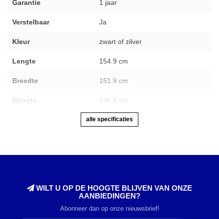
Garantie
1 jaar
Verstelbaar
Ja
Kleur
zwart of zilver
Lengte
154.9 cm
Breedte
151.9 cm
Hoogte
196.8 cm
alle specificaties
WILT U OP DE HOOGTE BLIJVEN VAN ONZE
AANBIEDINGEN?
Abonneer dan op onze nieuwsbrief!