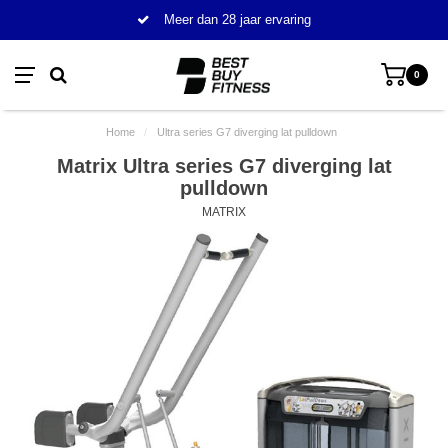
Meer dan 28 jaar ervaring
0
Home
/
Ultra series G7 diverging lat pulldown
Matrix Ultra series G7 diverging lat
pulldown
MATRIX