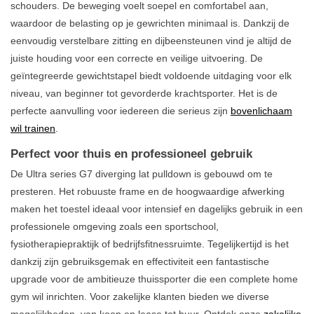
schouders. De beweging voelt soepel en comfortabel aan,
waardoor de belasting op je gewrichten minimaal is. Dankzij de
eenvoudig verstelbare zitting en dijbeensteunen vind je altijd de
juiste houding voor een correcte en veilige uitvoering. De
geïntegreerde gewichtstapel biedt voldoende uitdaging voor elk
niveau, van beginner tot gevorderde krachtsporter. Het is de
perfecte aanvulling voor iedereen die serieus zijn
bovenlichaam
wil trainen
.
Perfect voor thuis en professioneel gebruik
De Ultra series G7 diverging lat pulldown is gebouwd om te
presteren. Het robuuste frame en de hoogwaardige afwerking
maken het toestel ideaal voor intensief en dagelijks gebruik in een
professionele omgeving zoals een sportschool,
fysiotherapiepraktijk of bedrijfsfitnessruimte. Tegelijkertijd is het
dankzij zijn gebruiksgemak en effectiviteit een fantastische
upgrade voor de ambitieuze thuissporter die een complete home
gym wil inrichten. Voor zakelijke klanten bieden we diverse
mogelijkheden, van koop en lease tot huur. Ontdek onze
zakelijke