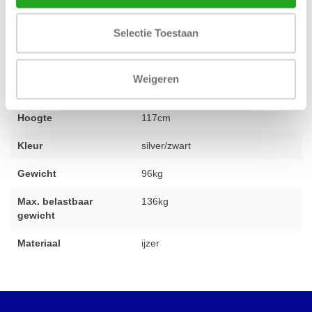
Selectie Toestaan
Conditie
2e hands gereviseerd
Lengte
119cm
Weigeren
Breedte
84cm
Hoogte
117cm
Kleur
silver/zwart
Gewicht
96kg
Max. belastbaar
136kg
gewicht
Materiaal
ijzer