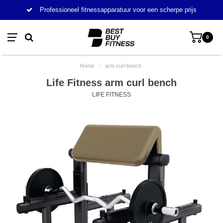
Professioneel fitnessapparatuur voor een scherpe prijs
0
Home
/
arm curl bench
Life Fitness arm curl bench
LIFE FITNESS