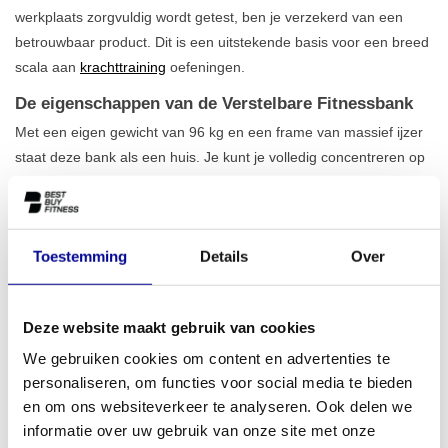
werkplaats zorgvuldig wordt getest, ben je verzekerd van een
betrouwbaar product. Dit is een uitstekende basis voor een breed
scala aan
krachttraining
oefeningen.
De eigenschappen van de Verstelbare Fitnessbank
Met een eigen gewicht van 96 kg en een frame van massief ijzer
staat deze bank als een huis. Je kunt je volledig concentreren op
je training, of je nu met zware dumbbells werkt of de bank
gebruikt voor bodyweight oefeningen. Het
maximale belastbare
gewicht van 136 kg
geeft je alle ruimte om progressie te
Toestemming
Details
Over
boeken. Dankzij de verstelbare rugleuning en zitting kun je talloze
oefeningen uitvoeren, van flat bench presses tot incline dumbbell
rows. Het is de perfecte aanvulling op ons
aanbod aan
Deze website maakt gebruik van cookies
fitnessbanken en racks
.
We gebruiken cookies om content en advertenties te
Ideaal voor thuis en professioneel gebruik
personaliseren, om functies voor social media te bieden
Deze professionele fitnessbank is een slimme keuze voor
en om ons websiteverkeer te analyseren. Ook delen we
serieuze thuissporters die de kwaliteit van de sportschool in huis
informatie over uw gebruik van onze site met onze
willen halen. Omdat het een gereviseerd model is, krijg je