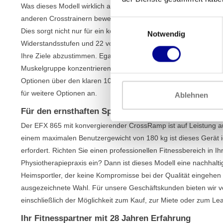
Was dieses Modell wirklich auszeichnet, ist die Converging Cr
anderen Crosstrainern bewegen sich die Pedale aufeinander zu,
Einwilligungsauswahl
Dies sorgt nicht nur für ein komfortableres Training, sondern re
Notwendig
Widerstandsstufen und 22 vorprogrammierten Trainingseinheiten 
Ihre Ziele abzustimmen. Egal, ob Sie sich auf Fettverbrennung
Muskelgruppe konzentrieren, Sie finden immer die richtige Herau
Optionen über den klaren 10-Zoll-Touchscreen. Sehen Sie sic
für weitere Optionen an.
Ablehnen
Für den ernsthaften Sportler zu Hause und im Fitn
Der EFX 865 mit konvergierender CrossRamp ist auf Leistung a
einem maximalen Benutzergewicht von 180 kg ist dieses Gerät i
erfordert. Richten Sie einen professionellen Fitnessbereich in 
Physiotherapiepraxis ein? Dann ist dieses Modell eine nachhaltig
Heimsportler, der keine Kompromisse bei der Qualität eingehen m
ausgezeichnete Wahl. Für unsere Geschäftskunden bieten wir 
einschließlich der Möglichkeit zum Kauf, zur Miete oder zum Lea
Ihr Fitnesspartner mit 28 Jahren Erfahrung