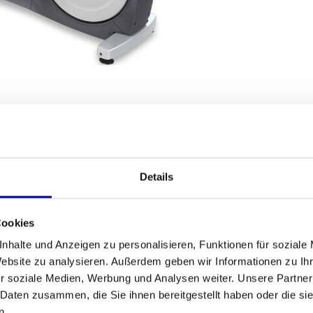
SANDBEDINGUNGEN
Fitness
Details
he Bewegung mit der robusten Qualität eines
Anzahl der 
erender CrossRamp
die perfekte Wahl. Dieses
Cookies
 Sie Top-Qualität zu einem fairen Preis erhalten.
Anzahl der T
tet ein hervorragendes Training für Anfänger und
nhalte und Anzeigen zu personalisieren, Funktionen für soziale
von
Precor Fitnessgeräten
in unserem breiten
Brustgurt mö
Website zu analysieren. Außerdem geben wir Informationen zu I
r soziale Medien, Werbung und Analysen weiter. Unsere Partner
Herzfrequenz
 Daten zusammen, die Sie ihnen bereitgestellt haben oder die s
gierender CrossRamp
n.