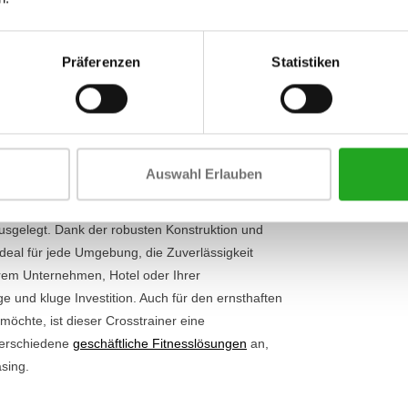
Widerstandse
ossRamp® Technologie. Im Gegensatz zu vielen
 was Ihr natürliches Gangbild perfekt nachahmt.
Anzeige
duziert auch die Belastung Ihrer Gelenke. Mit 20
Präferenzen
Statistiken
Häufigkeit d
haben Sie die volle Freiheit, Ihr Workout auf
, Konditionsverbesserung oder eine bestimmte
sforderung. Sie navigieren einfach durch alle
h auch unser gesamtes
Angebot an Crosstrainern
Auswahl Erlauben
essstudio
usgelegt. Dank der robusten Konstruktion und
deal für jede Umgebung, die Zuverlässigkeit
Ihrem Unternehmen, Hotel oder Ihrer
e und kluge Investition. Auch für den ernsthaften
öchte, ist dieser Crosstrainer eine
verschiedene
geschäftliche Fitnesslösungen
an,
sing.