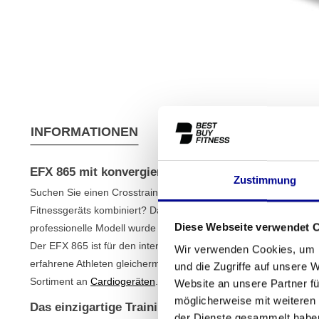
INFORMATIONEN
EIGENSCHAFTEN
VER
EFX 865 mit konvergierender CrossRamp
Zustimmung
Suchen Sie einen Crosstrainer, der eine geschmeidige, natürlic
Fitnessgeräts kombiniert? Dann ist der
EFX 865 mit konvergi
Diese Webseite verwendet 
professionelle Modell wurde von uns vollständig überholt, sodass
Der EFX 865 ist für den intensiven Gebrauch konzipiert und bie
Wir verwenden Cookies, um I
erfahrene Athleten gleichermaßen. Entdecken Sie die Qualität 
und die Zugriffe auf unsere 
Sortiment an
Cardiogeräten
.
Website an unsere Partner fü
möglicherweise mit weiteren
Das einzigartige Training des EFX 865 mit konver
der Dienste gesammelt habe