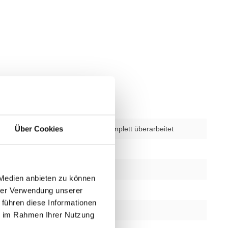
verwendet – komplett überarbeitet
Über Cookies
Programme
22
rainingsstufen
20
 Medien anbieten zu können
glich
Ja
hrer Verwendung unserer
 führen diese Informationen
funktion
Ja
ie im Rahmen Ihrer Nutzung