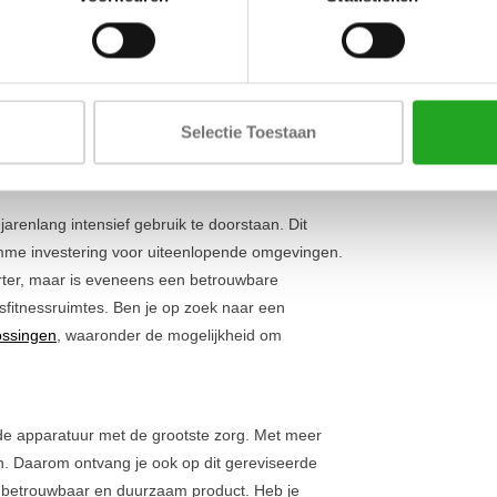
Lengte
s Abdominal Crunch een ongekende stabiliteit.
ig op zijn plek staan, zodat jij je volledig kunt
Breedte
baar, waardoor gebruikers van elke lengte de
Hoogte
eweging. De ergonomische zitting en rugleuning
rd en effectief traint. Dit toestel is een
Selectie Toestaan
ctieve core training
.
arenlang intensief gebruik te doorstaan. Dit
imme investering voor uiteenlopende omgevingen.
orter, maar is eveneens een betrouwbare
jfsfitnessruimtes. Ben je op zoek naar een
lossingen
, waaronder de mogelijkheid om
rde apparatuur met de grootste zorg. Met meer
n. Daarom ontvang je ook op dit gereviseerde
n betrouwbaar en duurzaam product. Heb je