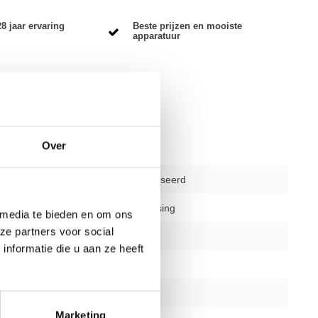
8 jaar ervaring
Beste prijzen en mooiste
apparatuur
Over
2e hands gereviseerd
delen
niet van toepassing
 media te bieden en om ons
ze partners voor social
12 maanden
nformatie die u aan ze heeft
ja
silver/zwart
Marketing