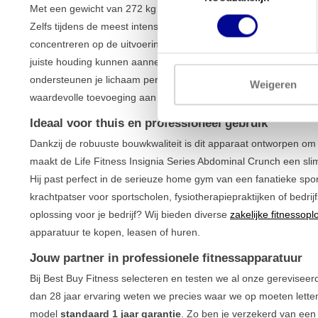
Met een gewicht van 272 kg biedt de Life Fitness Insignia Serie
Zelfs tijdens de meest intensieve trainingen blijft dit apparaat stev
concentreren op de uitvoering. De machine is eenvoudig verstel
juiste houding kunnen aannemen voor een optimale en veilige b
ondersteunen je lichaam perfect, terwijl je de buikspieren geïsolee
Weigeren
waardevolle toevoeging aan elke trainingsruimte gericht op
effe
Ideaal voor thuis en professioneel gebruik
Dankzij de robuuste bouwkwaliteit is dit apparaat ontworpen om j
maakt de Life Fitness Insignia Series Abdominal Crunch een sl
Hij past perfect in de serieuze home gym van een fanatieke sp
krachtpatser voor sportscholen, fysiotherapiepraktijken of bedri
oplossing voor je bedrijf? Wij bieden diverse
zakelijke fitnessop
apparatuur te kopen, leasen of huren.
Jouw partner in professionele fitnessapparatuur
Bij Best Buy Fitness selecteren en testen we al onze gerevisee
dan 28 jaar ervaring weten we precies waar we op moeten lette
model
standaard 1 jaar garantie
. Zo ben je verzekerd van ee