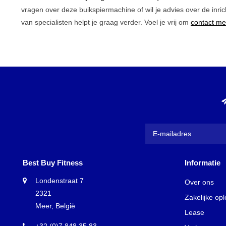
vragen over deze buikspiermachine of wil je advies over de inri
van specialisten helpt je graag verder. Voel je vrij om
contact me
Best Buy Fitness
Informatie
Londenstraat 7
Over ons
2321
Zakelijke op
Meer, België
Lease
+32 (0)7 848 35 83