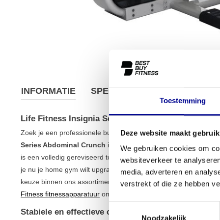
INFORMATIE
SPECIFICATIES
VERZEND
Toestemming
Life Fitness Insignia Series Abdominal Crunch (Ge
Zoek je een professionele buikspiermachine die resultaat leve
Deze website maakt gebruik
Series Abdominal Crunch
is ontworpen om je core op een veili
We gebruiken cookies om cont
is een volledig gereviseerd topapparaat, waardoor je profiteert va
websiteverkeer te analyseren
je nu je home gym wilt upgraden of een betrouwbare machine zoek
media, adverteren en analys
keuze binnen ons assortiment
krachtapparatuur
. Het is een pe
verstrekt of die ze hebben v
Fitness fitnessapparatuur
om bekend staat.
Toestemmingsselectie
Stabiele en effectieve core training
Noodzakelijk