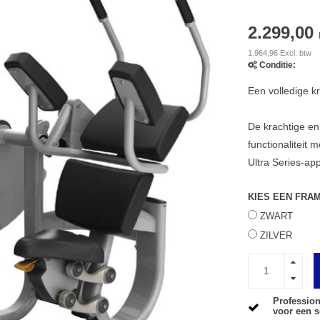
2.299,00
1.964,96 Excl. btw
Conditie:
Een volledige kr
De krachtige en
functionaliteit 
Ultra Series-ap
KIES EEN FRA
ZWART
ZILVER
Profession
voor een s