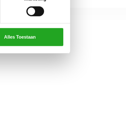
139cm
121cm
147cm
Alles Toestaan
alle specificaties