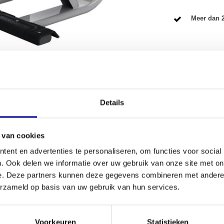
Meer dan 2
VOORWAARDEN
Details
reviseerd)
Conditie
rt zonder compromissen? De
Life Fitness Insignia
 van cookies
Aantal onder
ge en effectieve manier te versterken. Dit model
ent en advertenties te personaliseren, om functies voor social
n de hoogste kwaliteit voor een eerlijke prijs. Of
. Ook delen we informatie over uw gebruik van onze site met on
Garantie
t voor je fitnessruimte, dit is een uitstekende
e. Deze partners kunnen deze gegevens combineren met andere i
rfect voorbeeld van de duurzaamheid waar
Life
Verstelbaar
erzameld op basis van uw gebruik van hun services.
Kleur
Voorkeuren
Statistieken