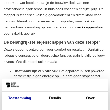
apparaat, wat betekent dat je de bouwkwaliteit van een
professionele sportschool in huis haalt voor een eerlijke prijs. De
stepper is technisch volledig gecontroleerd en direct klaar voor
gebruik. Ideaal voor de serieuze thuissporter, maar ook een
betrouwbare aanvulling op ons brede aanbod
cardio apparatuur
voor zakelijk gebruik.
De belangrijkste eigenschappen van deze stepper
Deze stepper is ontworpen voor comfort en resultaat. Dankzij de
robuuste constructie en doordachte functies train je altijd op jouw
niveau. Wat dit model uniek maakt:
Onafhankelijk van stroom:
Het apparaat is ‘self powered’
en wekt zijn eigen energie op. Je hebt geen stopcontact
nodig en kunt de stepper dus overal plaatsen waar je wilt.
Uitgebreide trainingsmogelijkheden:
Met maar liefst 27
verschillende programma’s en 25 weerstandsniveaus is
geen training hetzelfde. Of je nu werkt aan je conditie of
Toestemming
Details
Over
specifieke spiergroepen wilt versterken, je vindt altijd de
juiste uitdaging.