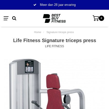
Meer dan 28 jaar ervaring
0
Home
/
Signature triceps press
Life Fitness Signature triceps press
LIFE FITNESS