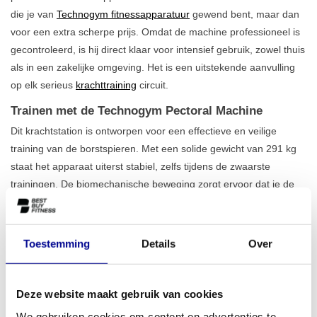
die je van
Technogym fitnessapparatuur
gewend bent, maar dan
voor een extra scherpe prijs. Omdat de machine professioneel is
gecontroleerd, is hij direct klaar voor intensief gebruik, zowel thuis
als in een zakelijke omgeving. Het is een uitstekende aanvulling
op elk serieus
krachttraining
circuit.
Trainen met de Technogym Pectoral Machine
Dit krachtstation is ontworpen voor een effectieve en veilige
training van de borstspieren. Met een solide gewicht van 291 kg
staat het apparaat uiterst stabiel, zelfs tijdens de zwaarste
trainingen. De biomechanische beweging zorgt ervoor dat je de
spieren op een natuurlijke en gecontroleerde manier activeert,
wat de effectiviteit verhoogt en de kans op blessures verkleint. De
zitting en handvatten zijn ergonomisch ontworpen voor een
Toestemming
Details
Over
comfortabele en correcte trainingshouding
. Of je nu focust op
spieropbouw of krachtuithouding, dit apparaat biedt de precisie
die je nodig hebt. Het is een waardevolle toevoeging aan ons
Deze website maakt gebruik van cookies
assortiment voor het
trainen van het bovenlichaam
.
We gebruiken cookies om content en advertenties te