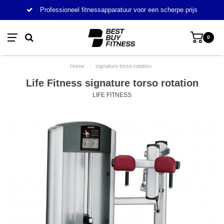
Professioneel fitnessapparatuur voor een scherpe prijs
0
Home
/
signature torso rotation
Life Fitness signature torso rotation
LIFE FITNESS