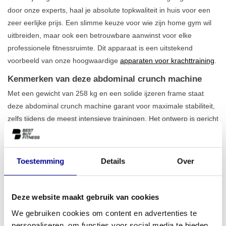
door onze experts, haal je absolute topkwaliteit in huis voor een
zeer eerlijke prijs. Een slimme keuze voor wie zijn home gym wil
uitbreiden, maar ook een betrouwbare aanwinst voor elke
professionele fitnessruimte. Dit apparaat is een uitstekend
voorbeeld van onze hoogwaardige
apparaten voor krachttraining
.
Kenmerken van deze abdominal crunch machine
Met een gewicht van 258 kg en een solide ijzeren frame staat
deze abdominal crunch machine garant voor maximale stabiliteit,
zelfs tijdens de meest intensieve trainingen. Het ontwerp is gericht
op pure effectiviteit. De machine begeleidt je beweging, waardoor
je de buikspieren volledig isoleert en de kans op een verkeerde
uitvoering minimaal is. Dankzij de verstelbare onderdelen kan
Toestemming
Details
Over
elke gebruiker, ongeacht lengte of postuur, een perfecte en
ergonomische houding aannemen. Dit maakt het een ideaal
toestel binnen ons aanbod voor
core training
, gebouwd voor
Deze website maakt gebruik van cookies
duurzaamheid en jarenlang intensief gebruik.
We gebruiken cookies om content en advertenties te
personaliseren, om functies voor social media te bieden
Voor thuis en professioneel gebruik