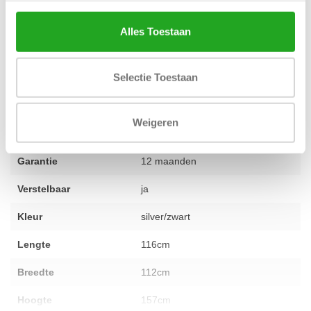
fitnessruimte wilt inrichten, ons team staat voor je klaar met
deskundig advies. Heb je een vraag over dit product? Aarzel niet
Alles Toestaan
en
neem contact op
met een van onze specialisten.
Selectie Toestaan
Conditie
2e hands gereviseerd
Weigeren
Aantal onderdelen
niet van toepassing
Garantie
12 maanden
Verstelbaar
ja
Kleur
silver/zwart
Lengte
116cm
Breedte
112cm
Hoogte
157cm