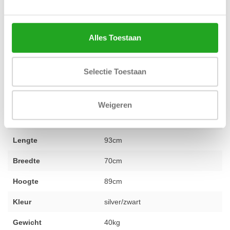
duurzaam en betrouwbaar product in huis haalt. Ons brede
assortiment zorgt ervoor dat je bij ons terechtkunt voor een
Alles Toestaan
complete inrichting. Heb je vragen over deze buikspierbank of wil
je advies over de beste keuze voor jouw situatie? Ons deskundige
team staat voor je klaar. Voel je vrij om
contact met ons op te
Selectie Toestaan
nemen
voor persoonlijk advies.
Weigeren
Conditie
2e hands gereviseerd
Lengte
93cm
Breedte
70cm
Hoogte
89cm
Kleur
silver/zwart
Gewicht
40kg