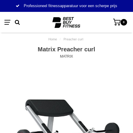
Professioneel fitnessapparatuur voor een scherpe prijs
0
Home
/
Preacher curl
Matrix Preacher curl
MATRIX