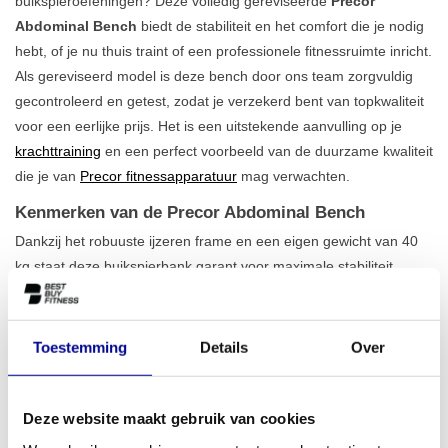
buikspieroefeningen? Deze volledig gereviseerde
Precor
Abdominal Bench
biedt de stabiliteit en het comfort die je nodig
hebt, of je nu thuis traint of een professionele fitnessruimte inricht.
Als gereviseerd model is deze bench door ons team zorgvuldig
gecontroleerd en getest, zodat je verzekerd bent van topkwaliteit
voor een eerlijke prijs. Het is een uitstekende aanvulling op je
krachttraining
en een perfect voorbeeld van de duurzame kwaliteit
die je van
Precor fitnessapparatuur
mag verwachten.
Kenmerken van de Precor Abdominal Bench
Dankzij het robuuste ijzeren frame en een eigen gewicht van 40
kg staat deze buikspierbank garant voor maximale stabiliteit
tijdens elke training. Met een
maximaal belastbaar gewicht van
136 kg
is de bench geschikt voor intensief en zwaar gebruik door
sporters van elk niveau. De doordachte constructie zorgt voor een
Toestemming
Details
Over
correcte houding tijdens je core-oefeningen, waardoor je
effectiever traint en de kans op blessures verkleint. De compacte
afmetingen maken het een ideale keuze voor ruimtes waar
Deze website maakt gebruik van cookies
efficiënt met plek moet worden omgegaan. Bekijk ook ons