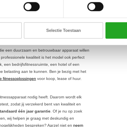
Stroomvoorz
aal worden belast. Dit maakt de training ideaal
misleiden door het comfort: met maar liefst
25
Max. belastb
 jezelf op elk niveau uit. Het ijzersterke frame is
Gewicht
voor gebruikers tot 181 kg. Bekijk ook ons
Selectie Toestaan
s die een duurzaam en betrouwbaar apparaat willen
 professionele kwaliteit is het model ook perfect
k, een bedrijfsfitnessruimte, een hotel of een
ue belasting aan te kunnen. Ben je bezig met het
ke fitnessoplossingen
voor koop, lease of huur.
itnessapparaat nodig heeft. Daarom wordt elk
est, zodat jij verzekerd bent van kwaliteit en
tandaard één jaar garantie
. Of je nu op zoek
hten, wij helpen je graag met deskundig en
e mogelijkheden bespreken? Aarzel niet en
neem