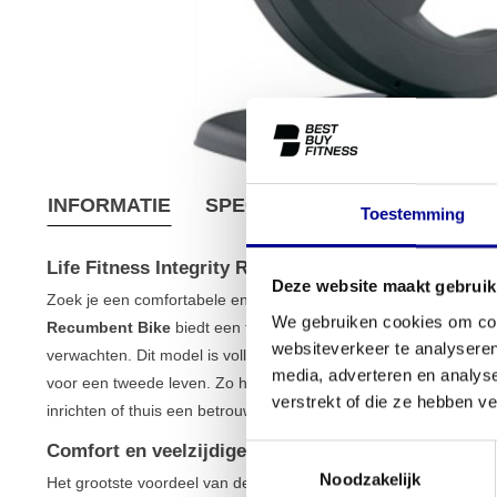
INFORMATIE
SPECIFICATIES
VERZEND
Toestemming
Life Fitness Integrity Recumbent Bike (Gereviseerd
Deze website maakt gebruik
Zoek je een comfortabele en effectieve manier om aan je condi
We gebruiken cookies om cont
Recumbent Bike
biedt een toegankelijke cardiotraining met de 
websiteverkeer te analyseren
verwachten. Dit model is volledig gereviseerd, wat betekent dat h
media, adverteren en analys
voor een tweede leven. Zo haal je topkwaliteit in huis voor een e
verstrekt of die ze hebben v
inrichten of thuis een betrouwbaar toestel zoekt, deze ligfiets v
Comfort en veelzijdige training
Toestemmingsselectie
Noodzakelijk
Het grootste voordeel van de Life Fitness Integrity Recumbent B