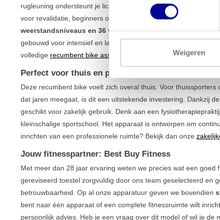
rugleuning ondersteunt je lichaam, waardoor je gewrichten minim
voor revalidatie, beginners of lange workouts. Maar laat je niet 
weerstandsniveaus en 36 verschillende programma's
daag je
gebouwd voor intensief en langdurig gebruik en biedt stabiliteit 
Weigeren
volledige
recumbent bike assortiment
voor meer opties.
Perfect voor thuis en professioneel gebruik
Deze recumbent bike voelt zich overal thuis. Voor thuissporter
dat jaren meegaat, is dit een uitstekende investering. Dankzij de
geschikt voor zakelijk gebruik. Denk aan een fysiotherapiepraktij
kleinschalige sportschool. Het apparaat is ontworpen om contin
inrichten van een professionele ruimte? Bekijk dan onze
zakelij
Jouw fitnesspartner: Best Buy Fitness
Met meer dan 28 jaar ervaring weten we precies wat een goed f
gereviseerd toestel zorgvuldig door ons team geselecteerd en get
betrouwbaarheid. Op al onze apparatuur geven we bovendien
s
bent naar één apparaat of een complete fitnessruimte wilt inric
persoonlijk advies. Heb je een vraag over dit model of wil je d