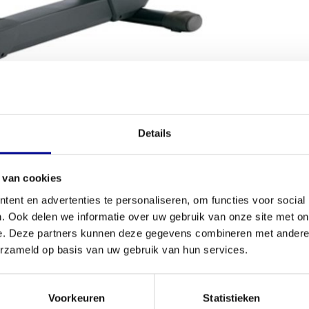
VOORWAARDEN
Details
)
Conditie
 van cookies
tie te werken? De
Life Fitness Integrity
ent en advertenties te personaliseren, om functies voor social
Aantal progr
kwaliteit die je van professionele apparatuur mag
. Ook delen we informatie over uw gebruik van onze site met on
et technisch uitvoerig is gecontroleerd en klaar is
Aantal train
e. Deze partners kunnen deze gegevens combineren met andere i
erlijke prijs. Of je nu een complete
cardiozone
wilt
erzameld op basis van uw gebruik van hun services.
an
Life Fitness
is een solide keuze.
Borstband mo
Instelling we
Voorkeuren
Statistieken
ike is het comfort. De ergonomische zitting met