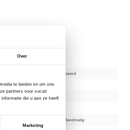
Over
2e hands gereviseerd
 media te bieden en om ons
amma's
36
ze partners voor social
ingsniveaus
25
nformatie die u aan ze heeft
gelijk
ja
erstand
Elektronisch of Handmatig
Marketing