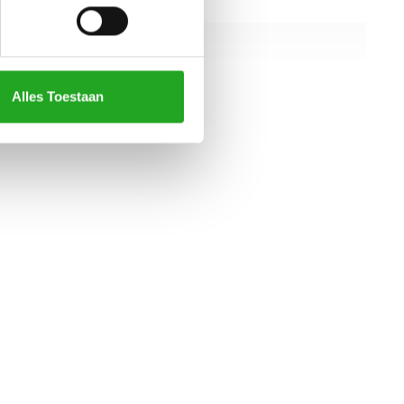
iening
220v
aar gewicht
181kg
97kg
Alles Toestaan
alle specificaties