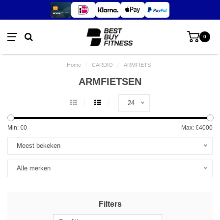
0
Home
/
CARDIO
/
ARMFIETS
ARMFIETSEN
24
Min: €
0
Max: €
4000
Meest bekeken
Alle merken
Filters