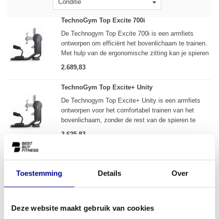
Conditie
TechnoGym Top Excite 700i
De Technogym Top Excite 700i is een armfiets
ontworpen om efficiënt het bovenlichaam te trainen.
Met hulp van de ergonomische zitting kan je spieren
in je rug, schouders en armen juist aanspannen om
2.689,83
meer spierkracht en conditie te ontwikkelen.
TechnoGym Top Excite+ Unity
De Technogym Top Excite+ Unity is een armfiets
ontworpen voor het comfortabel trainen van het
bovenlichaam, zonder de rest van de spieren te
belasten.
3.625,83
Armfietsen
Toestemming
Details
Over
Een armfiets, ook wel een arm ergometer genoemd, is een
relatief onbekend fitnessapparaat. De eerste gedachte bij de
meeste mensen is dan ook vaak: fietsen doe je toch met je
Deze website maakt gebruik van cookies
benen? Echter, het is wel zo dat armfietsen vaak te vinden zijn in