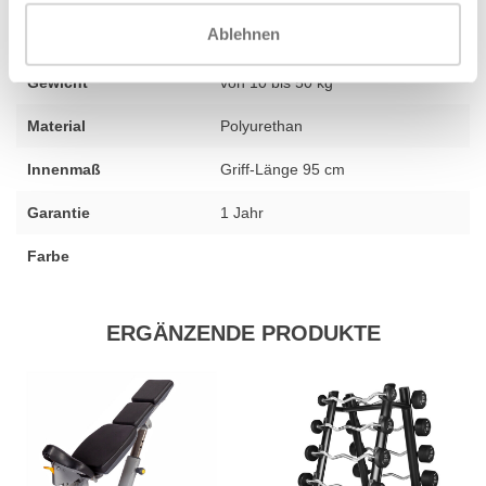
Ablehnen
Fitness
neu
Gewicht
von 10 bis 50 kg
Material
Polyurethan
Innenmaß
Griff-Länge 95 cm
Garantie
1 Jahr
Farbe
ERGÄNZENDE PRODUKTE