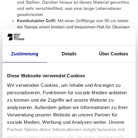
und Stößen. Darüber hinaus ist dieses Material geruchlos
und sehr verschleißfest, was eine lange Lebensdauer
gewährleistet.
Komfortabler Griff:
Mit einer Grifflänge von 95 cm bietet
die Stange einen breiten und bequemen Halt für Übungen
wie Bankdrücken, Rudern, Kreuzheben und Curls.
Deutliche Gewichtsangabe:
Das Gewicht ist deutlich an
der Seite angegeben, sodass Sie während eines intensiven
Trainings schnell die richtige Langhantel auswählen
Zustimmung
Details
Über Cookies
können.
Sehen Sie sich unser gesamtes Sortiment an
Gewichten und
Stangen
an, um Ihre Sammlung zu vervollständigen.
Diese Webseite verwendet Cookies
Wir verwenden Cookies, um Inhalte und Anzeigen zu
Für jeden Kraftsportler und Fitnessraum
personalisieren, Funktionen für soziale Medien anbieten
Egal, ob Sie ein kompaktes Home-Gym einrichten oder einen
zu können und die Zugriffe auf unsere Website zu
professionellen Fitnessraum verwalten, die Straight barbell pu
analysieren. Außerdem geben wir Informationen zu Ihrer
passt perfekt. Für den Heimgebrauch bietet sie die Qualität und
Verwendung unserer Website an unsere Partner für
den Komfort einer professionellen Stange, mit der Sie Ihr Training
soziale Medien, Werbung und Analysen weiter. Unsere
auf ein höheres Niveau heben. Für Fitnessstudios, Personal
Partner führen diese Informationen möglicherweise mit
Training Studios und Firmenfitness ist sie eine ideale,
weiteren Daten zusammen, die Sie ihnen bereitgestellt