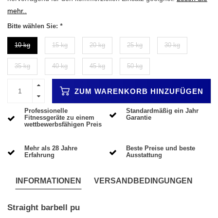
mehr..
Bitte wählen Sie:
*
10 kg
15 kg
20 kg
25 kg
30 kg
35 kg
40 kg
45 kg
50 kg
ZUM WARENKORB HINZUFÜGEN
Professionelle
Standardmäßig ein Jahr
Fitnessgeräte zu einem
Garantie
wettbewerbsfähigen Preis
Mehr als 28 Jahre
Beste Preise und beste
Erfahrung
Ausstattung
INFORMATIONEN
VERSANDBEDINGUNGEN
Straight barbell pu