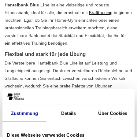
Hantelbank Blue Line
ist eine vielseitige und robuste
Fitnessbank, ideal für alle, die ernsthaft mit
Krafttraining
beginnen
möchten. Egal, ob Sie Ihr Home-Gym einrichten oder einen
professionellen Trainingsbereich erweitern möchten, diese
verstellbare Bank bietet die Stabilität und Flexibilität, die Sie für
ein effektives Training benötigen.
Flexibel und stark für jede Übung
Die Verstellbare Hantelbank Blue Line ist auf Leistung und
Langlebigkeit ausgelegt. Dank der verstellbaren Rückenlehne und
Sitzfläche können Sie einfach zwischen verschiedenen Winkeln
wechseln, wodurch Sie eine breite Palette von Übungen
ausführen können. Denken Sie an die Flachbankpresse,
Schrägbank-Kurzhantelpresse oder sitzende Schulterpressen. Mit
einem
maximalen Belastungsgewicht von 180 kg
ist diese
Zustimmung
Details
Über Cookies
Bank für den intensiven Gebrauch ausgelegt, sodass Sie mit
Vertrauen trainieren können. Die kompakten Abmessungen
sorgen dafür, dass die Bank in nahezu jeden Raum passt, ohne
Diese Webseite verwendet Cookies