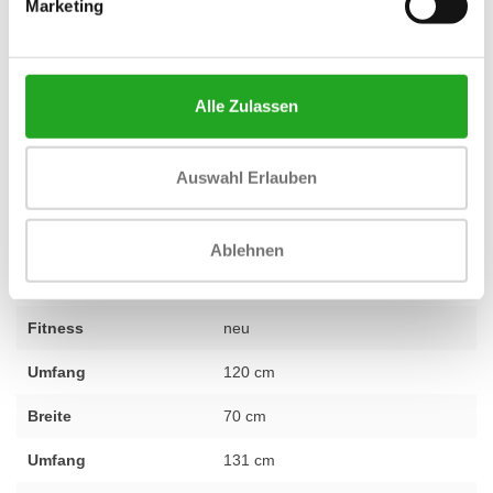
Marketing
ein gutes und sicheres Training notwendig ist, und wählen unser
Sortiment sorgfältig danach aus. Deshalb erhalten Sie auf alle
unsere Geräte, einschließlich dieser Trainingsbank,
standardmäßig 1 Jahr Garantie
. So sind Sie sicher, eine
Alle Zulassen
nachhaltige Investition in Ihre Gesundheit oder Ihr Unternehmen
zu tätigen. Haben Sie Fragen zur Verstellbaren Hantelbank Blue
Auswahl Erlauben
Line oder wünschen Sie Beratung zur Einrichtung Ihres
Fitnessraums? Unser erfahrenes Team steht Ihnen gerne zur
Verfügung,
kontaktieren Sie uns einfach
.
Ablehnen
Fitness
neu
Umfang
120 cm
Breite
70 cm
Umfang
131 cm