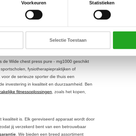
Lengte
Voorkeuren
Statistieken
ren, wat bijdraagt aan de ontwikkeling van een
 is, bepaal je zelf de intensiteit door
Breedte
 boeken. De
in hoogte verstelbare zitting
zorgt
Hoogte
t. Dit maximaliseert de effectiviteit van je
volledige
plate loaded assortiment
voor meer
Selectie Toestaan
is de Wide chest press pure - mg1000 geschikt
sportscholen, fysiotherapiepraktijken of
k voor de serieuze sporter die thuis een
nde investering in kwaliteit en duurzaamheid. Ben
zakelijke fitnessoplossingen
, zoals het kopen,
 kwaliteit is. Elk gereviseerd apparaat wordt door
 zodat jij verzekerd bent van een betrouwbaar
garantie
. We bieden een breed assortiment