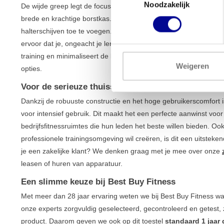
Noodzakelijk
De wijde greep legt de focus specifiek op de buitenste borstspie
brede en krachtige borstkas. Omdat het een ‘plate loaded’ machine
halterschijven toe te voegen. Zo kun je altijd progressie blijven
ervoor dat je, ongeacht je lengte, altijd de juiste houding aanneem
training en minimaliseert de kans op blessures. Bekijk ook ons 
Weigeren
opties.
Voor de serieuze thuissporter en de professional
Dankzij de robuuste constructie en het hoge gebruikerscomfort 
voor intensief gebruik. Dit maakt het een perfecte aanwinst voor 
bedrijfsfitnessruimtes die hun leden het beste willen bieden. Oo
professionele trainingsomgeving wil creëren, is dit een uitsteke
je een zakelijke klant? We denken graag met je mee over onze
leasen of huren van apparatuur.
Een slimme keuze bij Best Buy Fitness
Met meer dan 28 jaar ervaring weten we bij Best Buy Fitness wat
onze experts zorgvuldig geselecteerd, gecontroleerd en getest,
product. Daarom geven we ook op dit toestel
standaard 1 jaar 