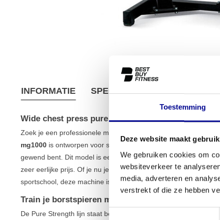
INFORMATIE
SPECIFICATIES
VERZEND
Toestemming
Wide chest press pure - mg1000
Zoek je een professionele machine om je borstspieren effectief 
Deze website maakt gebruik
mg1000
is ontworpen voor serieuze krachttraining en biedt de kw
We gebruiken cookies om cont
gewend bent. Dit model is een volledig gereviseerd toestel, wat b
websiteverkeer te analyseren
zeer eerlijke prijs. Of je nu je home gym wilt uitbreiden of op 
media, adverteren en analys
sportschool, deze machine is een solide keuze.
verstrekt of die ze hebben v
Train je borstspieren met de Wide chest press pur
Toestemmingsselectie
De Pure Strength lijn staat bekend om zijn uitstekende biomechan