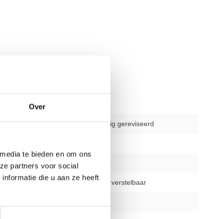
Over
gebruikt - volledig gereviseerd
delen
1
 media te bieden en om ons
1 jaar
ze partners voor social
nformatie die u aan ze heeft
zitting in hoogte verstelbaar
zwart/geel