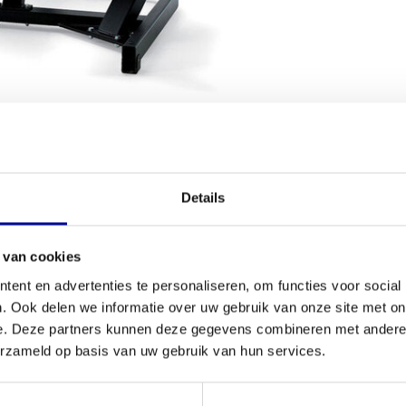
VOORWAARDEN
Details
Conditie
en veilig te trainen? De
Wide chest press pure -
 van cookies
Aantal onder
aliteit die je van
Technogym fitnessapparatuur
ent en advertenties te personaliseren, om functies voor social
etekent dat je topkwaliteit in huis haalt voor een
Garantie
. Ook delen we informatie over uw gebruik van onze site met on
zoek bent naar betrouwbare
krachtapparatuur
voor je
e. Deze partners kunnen deze gegevens combineren met andere i
Verstelbaar
erzameld op basis van uw gebruik van hun services.
e - mg1000
Kleur
ica, en dit toestel is daarop geen uitzondering.