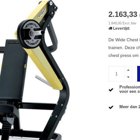
2.163,33
1.849,00 Excl. btw
Levertijd:
De Wide Chest 
trainen. Deze c
chest press om 
Profession
voor een s
Meer dan 2