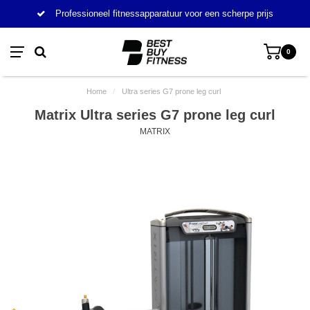
Professioneel fitnessapparatuur voor een scherpe prijs
0
Home
/
Ultra series G7 prone leg curl
Matrix Ultra series G7 prone leg curl
MATRIX