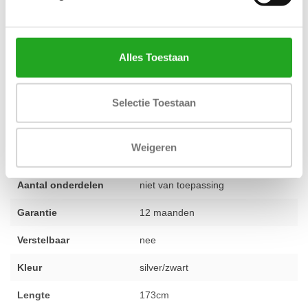
altijd verzekerd bent van kwaliteit. Daarom bieden we ook op
deze volledig gereviseerde leg press standaard
één jaar
garantie
. Heb je vragen over dit product of wil je advies over de
Alles Toestaan
inrichting van je trainingsruimte? Ons team van specialisten staat
voor je klaar. Voel je vrij om
contact op te nemen
voor persoonlijk
advies.
Selectie Toestaan
Weigeren
Conditie
2e hands gereviseerd
Aantal onderdelen
niet van toepassing
Garantie
12 maanden
Verstelbaar
nee
Kleur
silver/zwart
Lengte
173cm