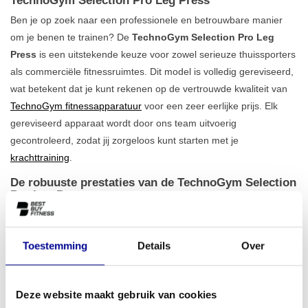
TechnoGym Selection Pro Leg Press
Ben je op zoek naar een professionele en betrouwbare manier
om je benen te trainen? De
TechnoGym Selection Pro Leg
Press
is een uitstekende keuze voor zowel serieuze thuissporters
als commerciële fitnessruimtes. Dit model is volledig gereviseerd,
wat betekent dat je kunt rekenen op de vertrouwde kwaliteit van
TechnoGym fitnessapparatuur
voor een zeer eerlijke prijs. Elk
gereviseerd apparaat wordt door ons team uitvoerig
gecontroleerd, zodat jij zorgeloos kunt starten met je
krachttraining
.
De robuuste prestaties van de TechnoGym Selection
Pro Leg Press
Deze leg press is gebouwd om te presteren onder de zwaarste
omstandigheden. Met een gewicht van 280 kg en een solide
Toestemming
Details
Over
ijzeren constructie biedt dit apparaat een
uitzonderlijke
stabiliteit
tijdens elke training. De beweging is soepel en
ergonomisch ontworpen, waardoor je de spieren in je
Deze website maakt gebruik van cookies
bovenbenen en bilspieren effectief en veilig kunt isoleren. Dankzij