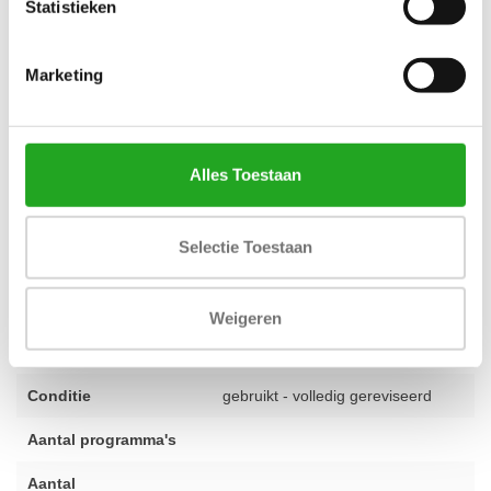
Statistieken
Een slimme keuze bij Best Buy Fitness
Bij Best Buy Fitness kiezen we bewust voor apparatuur die staat
Marketing
voor kwaliteit en duurzaamheid. Dit gereviseerde model is daar
een perfect voorbeeld van. Elk toestel wordt door onze experts
zorgvuldig geselecteerd en getest
, zodat je verzekerd bent van
een machine die klaar is voor topprestaties. Met meer dan 28 jaar
Alles Toestaan
ervaring in de branche weten we precies wat een goed
fitnessapparaat nodig heeft. Daarom krijg je standaard 1 jaar
Selectie Toestaan
garantie op je aankoop. Heb je een vraag over dit apparaat of wil
je advies over de inrichting van je ruimte? Ons team staat voor je
klaar, dus
neem gerust contact op
.
Weigeren
Conditie
gebruikt - volledig gereviseerd
Aantal programma's
Aantal