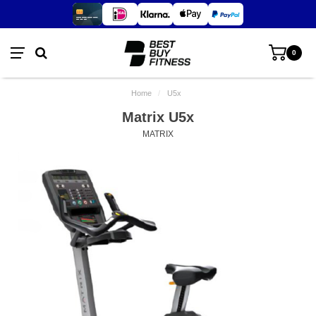
0
Home
/
U5x
Matrix U5x
MATRIX