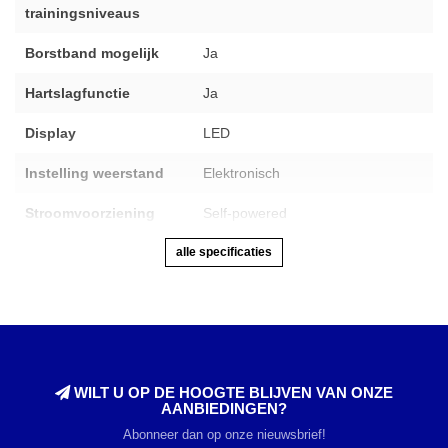
trainingsniveaus
Borstband mogelijk
Ja
Hartslagfunctie
Ja
Display
LED
Instelling weerstand
Elektronisch
Stroomvoorziening
Self-powered
alle specificaties
WILT U OP DE HOOGTE BLIJVEN VAN ONZE
AANBIEDINGEN?
Abonneer dan op onze nieuwsbrief!