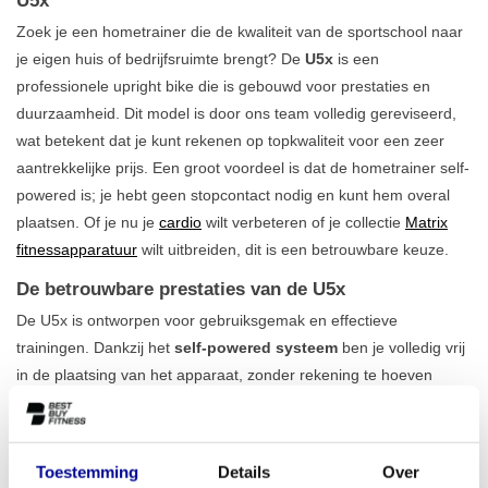
U5x
Zoek je een hometrainer die de kwaliteit van de sportschool naar
je eigen huis of bedrijfsruimte brengt? De
U5x
is een
professionele upright bike die is gebouwd voor prestaties en
duurzaamheid. Dit model is door ons team volledig gereviseerd,
wat betekent dat je kunt rekenen op topkwaliteit voor een zeer
aantrekkelijke prijs. Een groot voordeel is dat de hometrainer self-
powered is; je hebt geen stopcontact nodig en kunt hem overal
plaatsen. Of je nu je
cardio
wilt verbeteren of je collectie
Matrix
fitnessapparatuur
wilt uitbreiden, dit is een betrouwbare keuze.
De betrouwbare prestaties van de U5x
De U5x is ontworpen voor gebruiksgemak en effectieve
trainingen. Dankzij het
self-powered systeem
ben je volledig vrij
in de plaatsing van het apparaat, zonder rekening te hoeven
houden met kabels of stopcontacten. Het heldere LED-display
geeft je in één oogopslag inzicht in je trainingsgegevens, zoals
tijd, afstand en hartslag. De weerstand pas je elektronisch en
Toestemming
Details
Over
soepel aan, zodat je elke training perfect kunt afstemmen op jouw