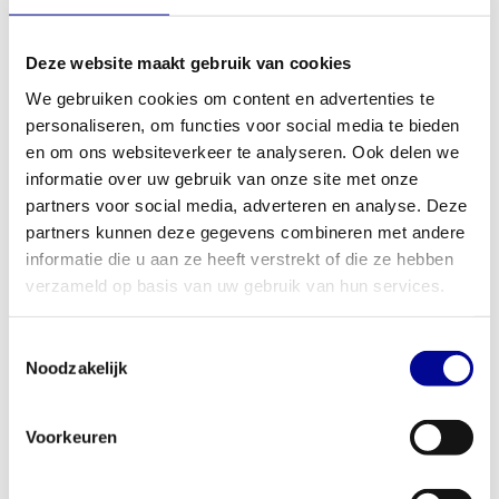
niveau. Met de geïntegreerde hartslagsensoren of de optie voor
een borstband train je altijd in de juiste zone. Dit is een
Deze website maakt gebruik van cookies
hometrainer die je uitdaagt, of je nu een beginner bent of een
We gebruiken cookies om content en advertenties te
ervaren sporter die ons complete
aanbod aan upright bikes
personaliseren, om functies voor social media te bieden
bekijkt.
en om ons websiteverkeer te analyseren. Ook delen we
Perfect voor thuis en professioneel gebruik
informatie over uw gebruik van onze site met onze
partners voor social media, adverteren en analyse. Deze
Dankzij de robuuste bouw en het maximale gebruikersgewicht
partners kunnen deze gegevens combineren met andere
van 182 kg is deze hometrainer geschikt voor intensief en
informatie die u aan ze heeft verstrekt of die ze hebben
dagelijks gebruik. Dit maakt hem ideaal voor de serieuze
verzameld op basis van uw gebruik van hun services.
thuissporter die een apparaat zoekt dat jarenlang meegaat.
Tegelijkertijd is de U5x een slimme investering voor zakelijke
Toestemmingsselectie
omgevingen zoals sportscholen, fysiotherapiepraktijken, hotels en
Noodzakelijk
bedrijfsfitnessruimtes. Hij is betrouwbaar, onderhoudsvriendelijk
en biedt de kwaliteit die je van een professioneel toestel verwacht.
Ben je bezig met het inrichten van een complete fitnessruimte?
Voorkeuren
Bekijk dan ook onze
zakelijke fitnessoplossingen
voor advies op
maat.