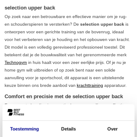
selection upper back
Op zoek naar een betrouwbare en effectieve manier om je rug-
en schouderspieren te versterken? De
selection upper back
is
ontworpen voor een gerichte training van de bovenrug, ideaal
voor het verbeteren van je houding en het opbouwen van kracht.
Dit model is een volledig gereviseerd professioneel toestel. Dit
betekent dat je de bouwkwaliteit van het gerenommeerde merk
Technogym
in huis haalt voor een zeer eerlijke prijs. Of je nu je
home gym wilt uitbreiden of op zoek bent naar een solide
aanvulling voor je sportschool, dit apparaat is een uitstekende
keuze binnen ons brede aanbod van
krachttraining
apparatuur.
Comfort en precisie met de selection upper back
Een correcte houding is essentieel voor een veilige en effectieve
training. Daarom zijn bij de selection upper back zowel de
zithoogte als het borstkussen eenvoudig verstelbaar. Zo creëer je
voor iedere gebruiker, ongeacht lengte of postuur, de perfecte
Toestemming
Details
Over
uitgangspositie. De beweging is specifiek ontworpen om de