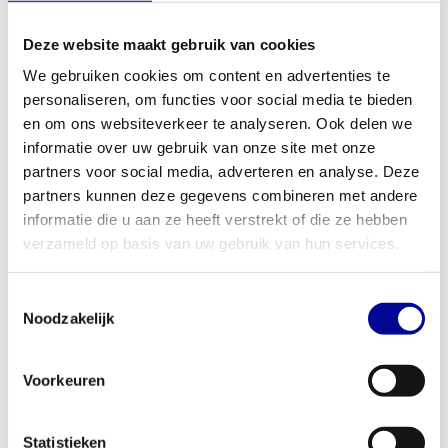
spieren tussen de schouderbladen (rhomboids) en de
Deze website maakt gebruik van cookies
monnikskapspier (trapezius) te isoleren. Met het standaard
gewichtsblok van 65 kg biedt het apparaat
voldoende uitdaging
We gebruiken cookies om content en advertenties te
voor zowel beginnende als gevorderde sporters
. Het is een
personaliseren, om functies voor social media te bieden
van de meest effectieve
upper body machines
voor een sterke en
en om ons websiteverkeer te analyseren. Ook delen we
gezonde rug.
informatie over uw gebruik van onze site met onze
partners voor social media, adverteren en analyse. Deze
Ideaal voor thuis en professioneel gebruik
partners kunnen deze gegevens combineren met andere
Dankzij de duurzame constructie is dit apparaat gebouwd voor
informatie die u aan ze heeft verstrekt of die ze hebben
intensief gebruik. Dit maakt het een slimme investering voor elke
verzameld op basis van uw gebruik van hun services.
professionele omgeving, zoals een sportschool,
fysiotherapiepraktijk, hotel of bedrijfsfitnessruimte. Ook voor de
Toestemmingsselectie
serieuze thuissporter die geen concessies wil doen aan kwaliteit,
Noodzakelijk
is dit een perfect toestel. Omdat het professioneel gereviseerd is,
ben je verzekerd van een lange levensduur. Ben je een zakelijke
Voorkeuren
klant en wil je meer weten over de mogelijkheden? Bekijk dan
onze
zakelijke oplossingen
voor koop, lease of huur.
Statistieken
Jouw partner in professionele fitnessapparatuur