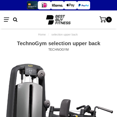
0
Home
/
selection upper back
TechnoGym selection upper back
TECHNOGYM