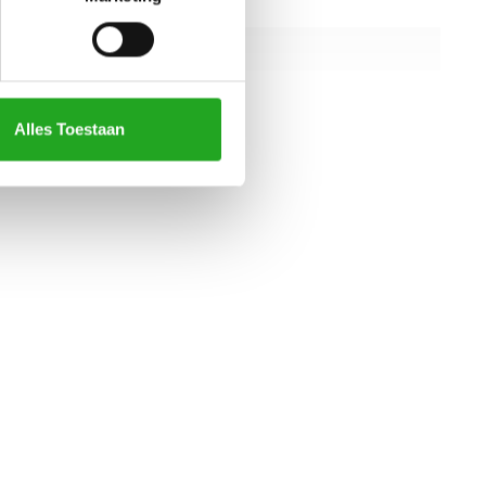
1220 mm
845 mm
2285 mm
Alles Toestaan
alle specificaties