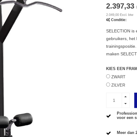
2.397,33
2.049,00 Excl. btw
Conditie:
SELECTION is e
gebruikers, het 
trainingspositi
maken SELECTI
KIES EEN FRA
ZWART
ZILVER
Profession
voor een s
Meer dan 2