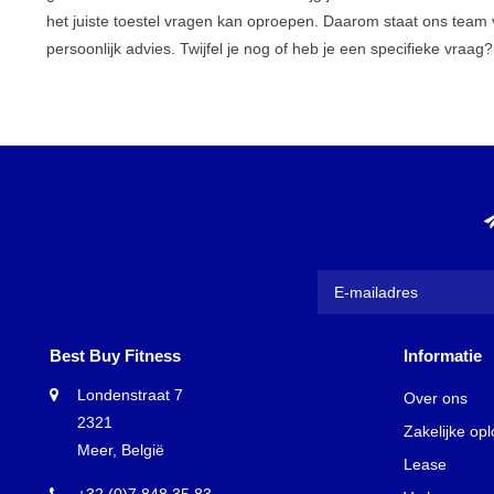
het juiste toestel vragen kan oproepen. Daarom staat ons team 
persoonlijk advies. Twijfel je nog of heb je een specifieke vraa
Best Buy Fitness
Informatie
Londenstraat 7
Over ons
2321
Zakelijke op
Meer, België
Lease
+32 (0)7 848 35 83