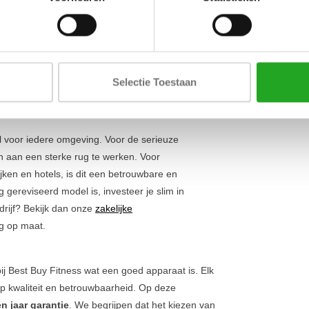
Lengte
antwoorde trainingshouding, ongeacht je lengte.
t een
gewichtsblok van 100 kg
biedt het toestel
Breedte
 sporters. De soepele, natuurlijke beweging
Hoogte
t essentieel is voor een effectieve training. Dit is
ik, een vaste waarde binnen ons aanbod
toestellen
Selectie Toestaan
l voor iedere omgeving. Voor de serieuze
n aan een sterke rug te werken. Voor
ijken en hotels, is dit een betrouwbare en
 gereviseerd model is, investeer je slim in
drijf? Bekijk dan onze
zakelijke
ng op maat.
ij Best Buy Fitness wat een goed apparaat is. Elk
 op kwaliteit en betrouwbaarheid. Op deze
n jaar garantie
. We begrijpen dat het kiezen van