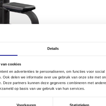
VOORWAARDEN
Details
Conditie
spieren te trainen? De
selection lat machine
is
 van cookies
Aantal onder
ontbreken. Dit model is een volledig gereviseerd
ent en advertenties te personaliseren, om functies voor social
 huis haalt voor een eerlijke prijs. Of je nu thuis
. Ook delen we informatie over uw gebruik van onze site met on
Garantie
de beste
apparaten voor krachttraining
, dit toestel
e. Deze partners kunnen deze gegevens combineren met andere i
Verstelbaar
erzameld op basis van uw gebruik van hun services.
Kleur
ivatie. Dankzij het verstelbare
Voorkeuren
Statistieken