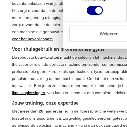
bovenbeenkussen vind je altijd een stabiele en ergonomisch ver
Dit zorgt ervoor dat je de oefening correct en veilig uitvoert. Me
meer dan genoeg uitdaging voor zowel beginners als gevorderde
zorgt ervoor dat je de spieren in je bovenrug optimaal isoleert, wa
een machine die gebouwd is voor intensief en langdurig gebru
Weigeren
voor het bovenlichaam
.
Voor thuisgebruik en professionele gyms
De robuuste bouwkwaliteit maakt de selection lat machine ideaa
thuissporter is dit de perfecte machine om zonder compromisse
professionele gebruikers, zoals sportscholen, fysiotherapieprakt
populaire aanvulling op het machinepark. Omdat het een volledig
topkwaliteit. Ben je op zoek naar meer mogelijkheden voor je be
fitnessoplossingen
, van koop en lease tot een complete inrichti
Jouw training, onze expertise
Met
meer dan 28 jaar ervaring
in de fitnessbranche weten we b
toestel in ons assortiment is zorgvuldig geselecteerd en getest
gereviseerde selection lat machine krijg je dan ook standaard
éé