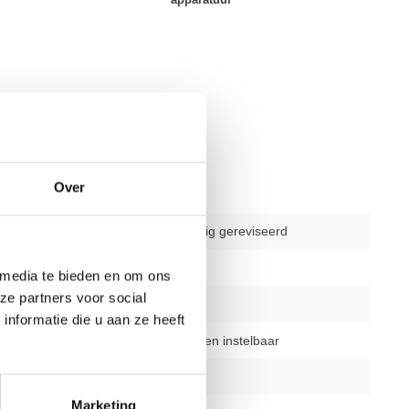
Over
gebruikt - volledig gereviseerd
delen
1
 media te bieden en om ons
ze partners voor social
1 jaar
nformatie die u aan ze heeft
bovenbeenkussen instelbaar
zwart of zilver
Marketing