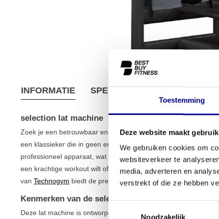
INFORMATIE
SPECIFICATIES
VERZEND
Toestemming
selection lat machine
Zoek je een betrouwbaar en effectief toestel om je rug- en arm
Deze website maakt gebruik
een klassieker die in geen enkele serieuze trainingsruimte mag 
We gebruiken cookies om cont
professioneel apparaat, wat betekent dat je de hoogste kwaliteit in
websiteverkeer te analyseren
een krachtige workout wilt of je sportschool wilt uitbreiden met 
media, adverteren en analys
van
Technogym
biedt de prestaties die je zoekt.
verstrekt of die ze hebben v
Kenmerken van de selection lat machine
Toestemmingsselectie
Deze lat machine is ontworpen voor comfort en maximale spieract
Noodzakelijk