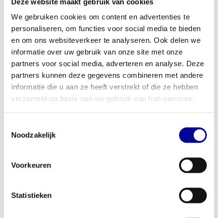
Deze website maakt gebruik van cookies
sporters. Je kunt de weerstand nauwkeurig aanpassen aan jouw
We gebruiken cookies om content en advertenties te
niveau, wat het een ideaal onderdeel maakt van elk
personaliseren, om functies voor social media te bieden
trainingsprogramma voor het
bovenlichaam
.
en om ons websiteverkeer te analyseren. Ook delen we
Perfect voor thuis en professioneel gebruik
informatie over uw gebruik van onze site met onze
Dankzij de robuuste constructie is dit krachtstation gebouwd voor
partners voor social media, adverteren en analyse. Deze
intensief en langdurig gebruik. Dat maakt het een uitstekende
partners kunnen deze gegevens combineren met andere
informatie die u aan ze heeft verstrekt of die ze hebben
investering voor uiteenlopende omgevingen. Ben je een serieuze
verzameld op basis van uw gebruik van hun services.
thuissporter die geen concessies wil doen aan kwaliteit? Dan past
dit apparaat perfect in jouw schema. Voor zakelijke klanten, zoals
sportscholen, fysiotherapiepraktijken, hotels of
Toestemmingsselectie
Noodzakelijk
bedrijfsfitnessruimtes, is de Selection Delts Machine een
betrouwbare toevoeging die jarenlang meegaat. Ontdek onze
zakelijke fitnessoplossingen
, van koop en lease tot complete
Voorkeuren
huurcontracten.
Jouw partner in professionele fitnessapparatuur
Statistieken
Bij Best Buy Fitness hebben we meer dan 28 jaar ervaring met
het selecteren en reviseren van professionele fitnessapparatuur.