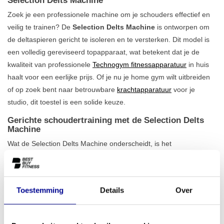
Selection Delts Machine
Zoek je een professionele machine om je schouders effectief en
veilig te trainen? De
Selection Delts Machine
is ontworpen om
de deltaspieren gericht te isoleren en te versterken. Dit model is
een volledig gereviseerd topapparaat, wat betekent dat je de
kwaliteit van professionele
Technogym fitnessapparatuur
in huis
haalt voor een eerlijke prijs. Of je nu je home gym wilt uitbreiden
of op zoek bent naar betrouwbare
krachtapparatuur
voor je
studio, dit toestel is een solide keuze.
Gerichte schoudertraining met de Selection Delts
Machine
Wat de Selection Delts Machine onderscheidt, is het
ergonomische ontwerp dat een natuurlijke en correcte beweging
stimuleert. Zowel de zithoogte als de handgrepen zijn eenvoudig
verstelbaar, waardoor je altijd een
optimale en veilige
Toestemming
Details
Over
trainingshouding
aanneemt, ongeacht je lichaamsbouw. Met
een standaard gewichtsblok van 100 kg biedt deze machine
voldoende uitdaging voor zowel beginnende als vergevorderde