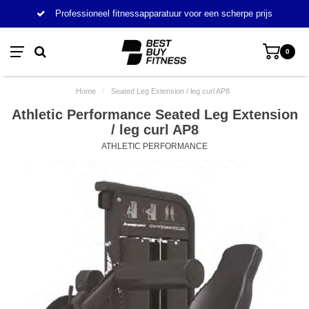
Professioneel fitnessapparatuur voor een scherpe prijs
0
Home
/
Seated Leg Extension / leg curl AP8
Athletic Performance Seated Leg Extension
/ leg curl AP8
ATHLETIC PERFORMANCE