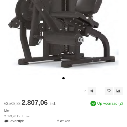
2.807,06
Op voorraad (2)
€3.508,83
Incl.
btw
2.399,20 Excl. btw
Levertijd:
5 weken