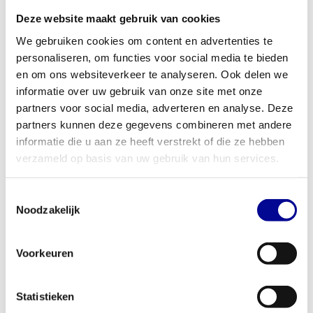
van 219 kg uitzonderlijk stabiel en gebouwd voor intensief en
Deze website maakt gebruik van cookies
langdurig gebruik. Dit maakt het een duurzame investering in je
We gebruiken cookies om content en advertenties te
trainingsdoelen. Ontdek ook ons andere
lower body
personaliseren, om functies voor social media te bieden
krachtapparatuur
voor een complete beenworkout.
en om ons websiteverkeer te analyseren. Ook delen we
Ideaal voor thuis en professioneel gebruik
informatie over uw gebruik van onze site met onze
Dit dual-function toestel is een uitkomst voor iedereen die slim
partners voor social media, adverteren en analyse. Deze
partners kunnen deze gegevens combineren met andere
met zijn ruimte wil omgaan. Voor de thuissporter betekent dit een
informatie die u aan ze heeft verstrekt of die ze hebben
complete beentraining op een compact oppervlak, waardoor je
verzameld op basis van uw gebruik van hun services.
meer ruimte overhoudt voor andere oefeningen. Voor zakelijke
klanten, zoals personal training studio’s, hotels of
fysiotherapiepraktijken, biedt de Seated Leg Extension / leg curl
Toestemmingsselectie
Noodzakelijk
AP8 een professionele en ruimtebesparende oplossing. Het stelt
je in staat om je klanten twee cruciale oefeningen aan te bieden
met één enkel apparaat. Benieuwd naar de mogelijkheden voor
Voorkeuren
jouw onderneming? Bekijk dan onze
zakelijke fitnessoplossingen
.
Jouw trainingsdoelen bereiken met Best Buy
Statistieken
Fitness