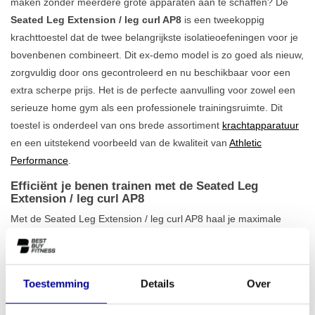
maken zonder meerdere grote apparaten aan te schaffen? De
Seated Leg Extension / leg curl AP8
is een tweekoppig
krachttoestel dat de twee belangrijkste isolatieoefeningen voor je
bovenbenen combineert. Dit ex-demo model is zo goed als nieuw,
zorgvuldig door ons gecontroleerd en nu beschikbaar voor een
extra scherpe prijs. Het is de perfecte aanvulling voor zowel een
serieuze home gym als een professionele trainingsruimte. Dit
toestel is onderdeel van ons brede assortiment
krachtapparatuur
en een uitstekend voorbeeld van de kwaliteit van
Athletic
Performance
.
Efficiënt je benen trainen met de Seated Leg
Extension / leg curl AP8
Met de Seated Leg Extension / leg curl AP8 haal je maximale
efficiëntie in huis. Je wisselt eenvoudig tussen de leg extension,
voor het versterken van je quadriceps, en de leg curl, die zich
richt op je hamstrings. Dankzij de diverse instelmogelijkheden pas
Toestemming
Details
Over
je het apparaat precies aan op jouw lichaam, wat zorgt voor een
comfortabele en veilige training. De machine is met een gewicht