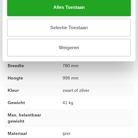
Alles Toestaan
Ons team van specialisten helpt je graag verder. Voel je vrij om
contact op te nemen
voor persoonlijk advies.
Selectie Toestaan
Conditie
gebruikt - volledig gereviseerd
Weigeren
Lengte
1011 mm
Breedte
780 mm
Hoogte
998 mm
Kleur
zwart of zilver
Gewicht
41 kg
Max. belastbaar
gewicht
Materiaal
ijzer