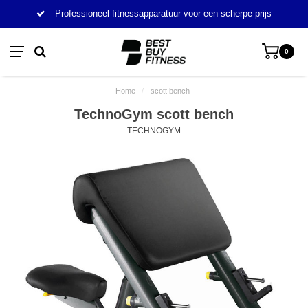
Professioneel fitnessapparatuur voor een scherpe prijs
0
Home
/
scott bench
TechnoGym scott bench
TECHNOGYM