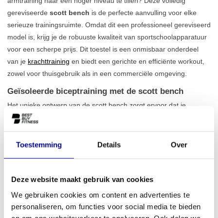
armtraining naar een hoger niveau te tillen? Deze volledig
gereviseerde
scott bench
is de perfecte aanvulling voor elke
serieuze trainingsruimte. Omdat dit een professioneel gereviseerd
model is, krijg je de robuuste kwaliteit van sportschoolapparatuur
voor een scherpe prijs. Dit toestel is een onmisbaar onderdeel
van je
krachttraining
en biedt een gerichte en efficiënte workout,
zowel voor thuisgebruik als in een commerciële omgeving.
Geïsoleerde biceptraining met de scott bench
Het unieke ontwerp van de scott bench zorgt ervoor dat je
schouders en rug geen rol spelen tijdens de bicep curl. Hierdoor
wordt alle focus op de biceps gelegd, wat leidt tot een
effectievere spierprikkel en optimale groei
. De comfortabele
Toestemming
Details
Over
armsteun en de stabiele constructie garanderen een correcte en
veilige houding tijdens elke herhaling. Met een gewicht van 41 kg
staat deze bank stevig op zijn plek, zelfs bij zware trainingen. Dit
Deze website maakt gebruik van cookies
maakt het een duurzame en betrouwbare keuze binnen ons
We gebruiken cookies om content en advertenties te
aanbod
fitness benches en racks
.
personaliseren, om functies voor social media te bieden
en om ons websiteverkeer te analyseren. Ook delen we