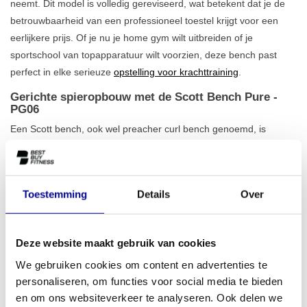
neemt. Dit model is volledig gereviseerd, wat betekent dat je de
betrouwbaarheid van een professioneel toestel krijgt voor een
eerlijkere prijs. Of je nu je home gym wilt uitbreiden of je
sportschool van topapparatuur wilt voorzien, deze bench past
perfect in elke serieuze
opstelling voor krachttraining
.
Gerichte spieropbouw met de Scott Bench Pure -
PG06
Een Scott bench, ook wel preacher curl bench genoemd, is
ontworpen voor één doel:
maximale isolatie van je biceps
. De
schuine hoek van het kussen ondersteunt je armen volledig,
waardoor je schouders geen werk kunnen overnemen. Dit zorgt
Toestemming
Details
Over
voor een gecontroleerde en effectieve beweging bij elke
herhaling. Met een gewicht van 84 kg staat de Scott Bench Pure -
PG06 rotsvast op zijn plek, zelfs tijdens de zwaarste sets. Het
Deze website maakt gebruik van cookies
relatief compacte ontwerp maakt hem een slimme en duurzame
We gebruiken cookies om content en advertenties te
toevoeging aan ons assortiment
fitness benches en racks
.
personaliseren, om functies voor social media te bieden
Perfect voor thuisgebruik en professionele gyms
en om ons websiteverkeer te analyseren. Ook delen we