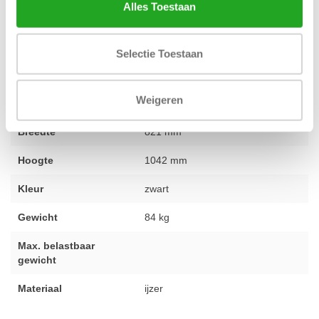
Alles Toestaan
staat voor je klaar, dus
neem gerust contact op
.
Selectie Toestaan
Conditie
gebruikt - volledig gereviseerd
Weigeren
Lengte
1047 mm
Breedte
821 mm
Hoogte
1042 mm
Kleur
zwart
Gewicht
84 kg
Max. belastbaar
gewicht
Materiaal
ijzer