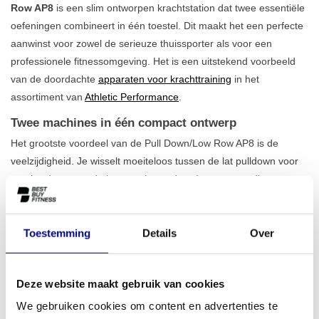
Row AP8
is een slim ontworpen krachtstation dat twee essentiële
oefeningen combineert in één toestel. Dit maakt het een perfecte
aanwinst voor zowel de serieuze thuissporter als voor een
professionele fitnessomgeving. Het is een uitstekend voorbeeld
van de doordachte
apparaten voor krachttraining
in het
assortiment van
Athletic Performance
.
Twee machines in één compact ontwerp
Het grootste voordeel van de Pull Down/Low Row AP8 is de
veelzijdigheid. Je wisselt moeiteloos tussen de lat pulldown voor
een brede rug en de low row (seated row) voor meer diepte en
dikte in de rugspieren. Zo train je je volledige bovenlichaam
effectief met
één compact en duurzaam toestel
. Dankzij het
verstelbare zitvlak en de knierollen vind je altijd de juiste houding
Toestemming
Details
Over
voor een correcte uitvoering. Met een gewicht van 185 kg staat dit
apparaat garant voor stabiliteit, ook tijdens de zwaarste
Deze website maakt gebruik van cookies
trainingen. Bekijk ook onze andere apparatuur voor het trainen
van je
bovenlichaam
.
We gebruiken cookies om content en advertenties te