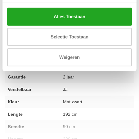
samenstellen, van cardio tot kracht. Heb je advies nodig over dit
product of de inrichting van jouw fitnessruimte? Ons team van
Alles Toestaan
specialisten helpt je graag verder. Voel je vrij om
contact met ons
op te nemen
voor persoonlijk advies.
Selectie Toestaan
Conditie
Nieuw
Weigeren
Aantal onderdelen
2 rugoefeningen in 1
Garantie
2 jaar
Verstelbaar
Ja
Kleur
Mat zwart
Lengte
192 cm
Breedte
90 cm
Hoogte
220 cm