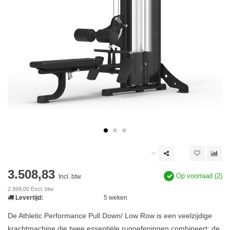
3.508,83
Op voorraad (2)
Incl. btw
2.999,00 Excl. btw
Levertijd:
5 weken
De Athletic Performance Pull Down/ Low Row is een veelzijdige
krachtmachine die twee essentiële rugoefeningen combineert: de