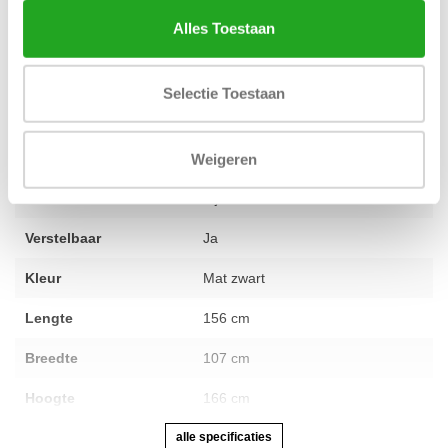
Voel je vrij om
contact met ons op te nemen
voor persoonlijk
Alles Toestaan
advies.
Selectie Toestaan
Conditie
Nieuw
Aantal onderdelen
1
Weigeren
Garantie
2 jaar
Verstelbaar
Ja
Kleur
Mat zwart
Lengte
156 cm
Breedte
107 cm
Hoogte
166 cm
alle specificaties