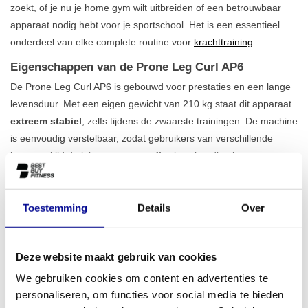
zoekt, of je nu je home gym wilt uitbreiden of een betrouwbaar
apparaat nodig hebt voor je sportschool. Het is een essentieel
onderdeel van elke complete routine voor
krachttraining
.
Eigenschappen van de Prone Leg Curl AP6
De Prone Leg Curl AP6 is gebouwd voor prestaties en een lange
levensduur. Met een eigen gewicht van 210 kg staat dit apparaat
extreem stabiel
, zelfs tijdens de zwaarste trainingen. De machine
is eenvoudig verstelbaar, zodat gebruikers van verschillende
lengtes altijd de juiste en meest effectieve houding kunnen
aannemen. Dit zorgt niet alleen voor een comfortabele training,
maar minimaliseert ook de kans op blessures. De ergonomisch
ontworpen kussens bieden optimale ondersteuning voor je
Toestemming
Details
Over
bovenbenen en romp, waardoor je je volledig kunt concentreren
op het isoleren van je hamstrings. Deze leg curl is een
Deze website maakt gebruik van cookies
uitstekende aanvulling op ons assortiment
lower body apparaten
.
We gebruiken cookies om content en advertenties te
Voor wie is dit apparaat geschikt?
personaliseren, om functies voor social media te bieden
Dankzij de robuuste bouwkwaliteit en het strakke, matzwarte