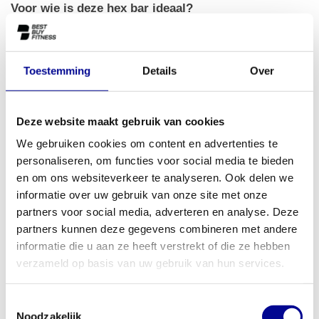
Voor wie is deze hex bar ideaal?
De Olympic Hex Bar is perfect voor zowel beginnende als ervaren
sporters. Als je nieuw bent met deadlifts, helpt de bar je om de
juiste vorm aan te leren. Voor gevorderde atleten maakt het een
Toestemming
Details
Over
zwaardere belasting mogelijk met minder risico. Dit maakt de bar
een uitstekende investering voor je home gym, maar ook een
betrouwbare keuze voor personal training studio's, bedrijfsfitness
Deze website maakt gebruik van cookies
en sportscholen. Zoek je naar manieren om je fitnessruimte
We gebruiken cookies om content en advertenties te
professioneel in te richten? Bekijk dan onze
zakelijke
personaliseren, om functies voor social media te bieden
fitnessoplossingen
voor advies op maat, of je nu wilt kopen,
en om ons websiteverkeer te analyseren. Ook delen we
leasen of huren.
informatie over uw gebruik van onze site met onze
partners voor social media, adverteren en analyse. Deze
Jouw training compleet met Best Buy Fitness
partners kunnen deze gegevens combineren met andere
Met meer dan 28 jaar ervaring weten we bij Best Buy Fitness wat
informatie die u aan ze heeft verstrekt of die ze hebben
een goed product definieert: kwaliteit, duurzaamheid en een
verzameld op basis van uw gebruik van hun services.
eerlijke prijs. Deze nieuwe Olympic Hex Bar voldoet aan al die
eisen en komt met een standaard garantie van 1 jaar. We bieden
Toestemmingsselectie
een breed assortiment aan apparatuur, zodat je bij ons je
Noodzakelijk