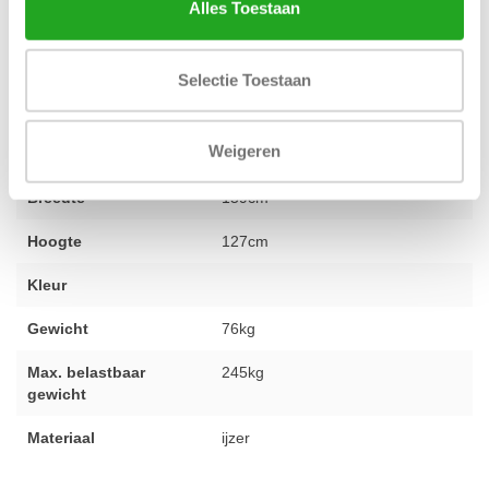
Alles Toestaan
persoonlijk advies.
Selectie Toestaan
Conditie
2e hands gereviseerd
Weigeren
Lengte
181cm
Breedte
159cm
Hoogte
127cm
Kleur
Gewicht
76kg
Max. belastbaar
245kg
gewicht
Materiaal
ijzer