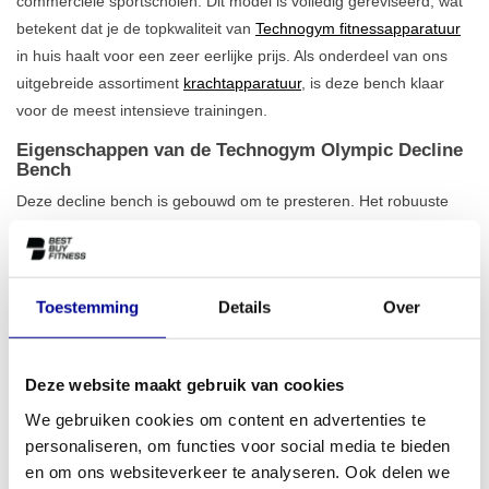
commerciële sportscholen. Dit model is volledig gereviseerd, wat
betekent dat je de topkwaliteit van
Technogym fitnessapparatuur
in huis haalt voor een zeer eerlijke prijs. Als onderdeel van ons
uitgebreide assortiment
krachtapparatuur
, is deze bench klaar
voor de meest intensieve trainingen.
Eigenschappen van de Technogym Olympic Decline
Bench
Deze decline bench is gebouwd om te presteren. Het robuuste
ijzeren frame en het eigen gewicht van 76 kg zorgen voor een
onwrikbare stabiliteit tijdens je training. Met een
maximale
belasting van 245 kg
kun je met een gerust hart zwaar trainen
Toestemming
Details
Over
en je grenzen verleggen. De vaste decline-hoek is perfect
ontworpen om de lagere borstspieren effectief te isoleren en te
versterken. Dit maakt de Technogym Olympic Decline Bench een
Deze website maakt gebruik van cookies
essentieel onderdeel in ons aanbod van
professionele
We gebruiken cookies om content en advertenties te
halterbanken
.
personaliseren, om functies voor social media te bieden
Voor wie is deze decline bench geschikt?
en om ons websiteverkeer te analyseren. Ook delen we