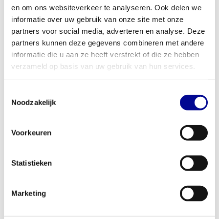
en om ons websiteverkeer te analyseren. Ook delen we
Een betrouwbare keuze bij Best Buy Fitness
informatie over uw gebruik van onze site met onze
Bij Best Buy Fitness selecteren we onze producten met meer dan
partners voor social media, adverteren en analyse. Deze
28 jaar ervaring
in de professionele fitnessbranche. Daarom krijg
partners kunnen deze gegevens combineren met andere
je standaard
1 jaar garantie
op je aankoop. We begrijpen dat de
informatie die u aan ze heeft verstrekt of die ze hebben
juiste uitrusting het verschil maakt. Heb je vragen over deze
verzameld op basis van uw gebruik van hun services.
halterstang of wil je advies over de inrichting van je complete
trainingsruimte? Ons team van experts staat voor je klaar. Voel je
Toestemmingsselectie
vrij om
contact met ons op te nemen
voor persoonlijk advies.
Noodzakelijk
Voorkeuren
Conditie
nieuw
Lengte
220 cm
Statistieken
Binnenmaat
131 cm
Marketing
Diameter grip
30 mm
Diameter weights
50 mm