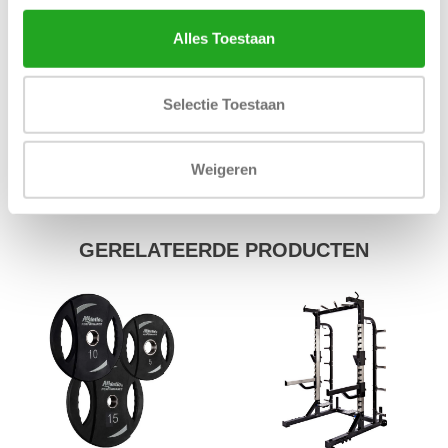
Max. belastbaar
900 kg
Alles Toestaan
gewicht
Lagers
4 naaldlagers en 4 kogellagers
Selectie Toestaan
Gewicht
20 kg
Weigeren
alle specificaties
GERELATEERDE PRODUCTEN