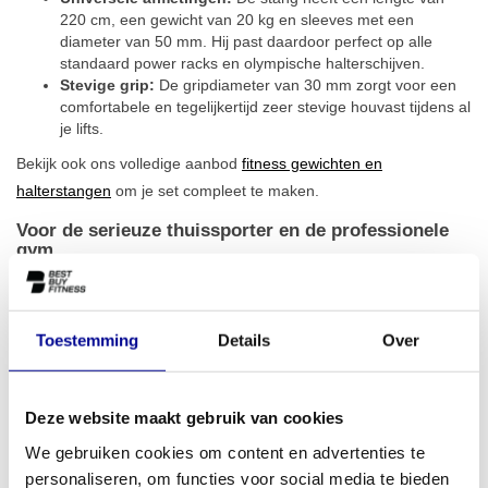
220 cm, een gewicht van 20 kg en sleeves met een
diameter van 50 mm. Hij past daardoor perfect op alle
standaard power racks en olympische halterschijven.
Stevige grip:
De gripdiameter van 30 mm zorgt voor een
comfortabele en tegelijkertijd zeer stevige houvast tijdens al
je lifts.
Bekijk ook ons volledige aanbod
fitness gewichten en
halterstangen
om je set compleet te maken.
Voor de serieuze thuissporter en de professionele
gym
Of je nu een ambitieuze thuissporter bent die zijn home gym naar
een hoger niveau wil tillen, of de eigenaar van een sportschool,
personal training studio of bedrijfsfitnessruimte, deze stang is een
Toestemming
Details
Over
uitstekende keuze. Hij is een essentieel onderdeel van onze
collectie
fitnessapparatuur voor thuis
, maar door zijn robuuste
bouwkwaliteit ook perfect geschikt voor intensief dagelijks gebruik.
Deze website maakt gebruik van cookies
Voor ondernemers bieden wij diverse
zakelijke fitnessoplossingen
,
We gebruiken cookies om content en advertenties te
zoals koop, lease of huur.
personaliseren, om functies voor social media te bieden