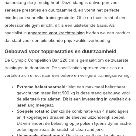
halterstang die je nodig hebt. Deze stang is ontworpen voor
serieuze prestaties en duurzaamheid, en vormt het perfecte
middelpunt voor elke trainingsruimte. Of je nu thuis traint of een
professionele gym inricht, dit is een uitstekende basis. Als
specialist in
apparaten voor krachttraining
bieden we een product
dat staat voor een uitstekende prijs-kwaliteitverhouding.
Gebouwd voor topprestaties en duurzaamheid
De Olympic Competition Bar 220 cm is gemaakt om de zwaarste
trainingen te doorstaan. De specificaties spreken voor zich en
vertalen zich direct naar een betere en veiligere trainingservaring:
Extreme belastbaarheid:
Met een maximaal belastbaar
gewicht van maar liefst 900 kg is deze stang gebouwd voor
de allersterkste atleten. Dit is een investering in kwaliteit die
jarenlang meegaat.
Soepele rotatie:
Dankzij de combinatie van 4 naaldlagers
en 4 kogellagers draaien de sleeves uitzonderlijk soepel.
Dit vermindert de belasting op je polsen tijdens dynamische
oefeningen zoals de snatch of clean and jerk.
Universele afmetingen:
De stang heeft een lengte van