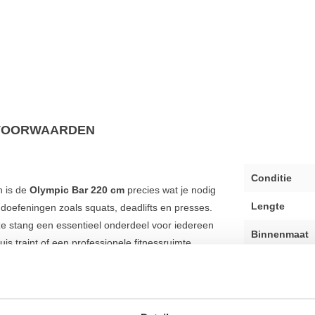
VOORWAARDEN
Conditie
n is de
Olympic Bar 220 cm
precies wat je nodig
Lengte
doefeningen zoals squats, deadlifts en presses.
eze stang een essentieel onderdeel voor iedereen
Binnenmaat
uis traint of een professionele fitnessruimte
Diameter grip
Diameter wei
t van 20 kg en een lengte van 220 cm voldoet de