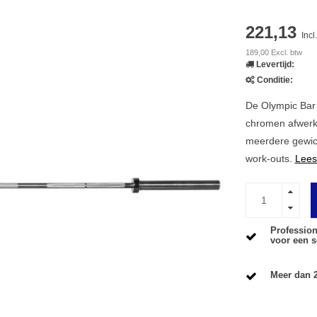
221,13
Incl
189,00 Excl. btw
Levertijd:
Conditie:
De Olympic Bar 
chromen afwerki
meerdere gewich
work-outs.
Lees
Profession
voor een s
Meer dan 2