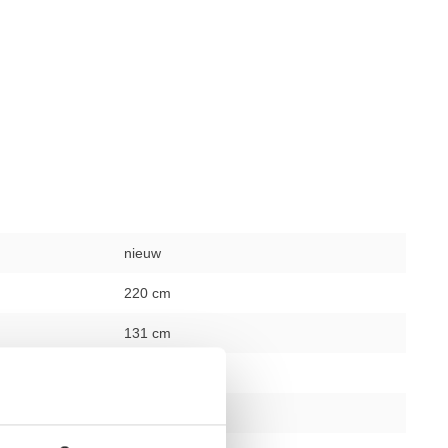
nieuw
220 cm
131 cm
30 mm
ghts
50 mm