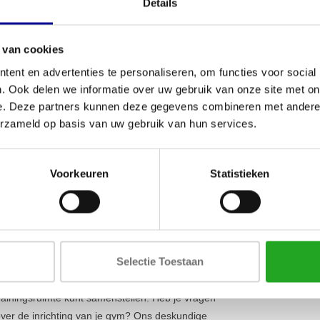
Details
Max. belastb
diameter van 50 mm, waardoor alle olympische
 voor een stevige en comfortabele houvast tijdens
Lagers
20 cm is
belastbaar tot maar liefst 315 kg
. Dit
 van cookies
Gewicht
werken als voor ervaren atleten die hun grenzen
ent en advertenties te personaliseren, om functies voor social
 stangen
om je set compleet te maken.
. Ook delen we informatie over uw gebruik van onze site met on
e. Deze partners kunnen deze gegevens combineren met andere i
erzameld op basis van uw gebruik van hun services.
ende omgevingen. Hij vormt de kern van een
schikt voor intensief dagelijks gebruik in
es. De binnenmaat van 131 cm zorgt ervoor dat hij
Voorkeuren
Statistieken
 nu je eigen
fitnessruimte voor thuis
inricht of op
 solide keuze. Voor grotere projecten bieden wij
Selectie Toestaan
alterstang nodig heeft: kwaliteit, duurzaamheid
 standaard 1 jaar garantie. We bieden een breed
trainingsruimte kunt samenstellen. Heb je vragen
 over de inrichting van je gym? Ons deskundige