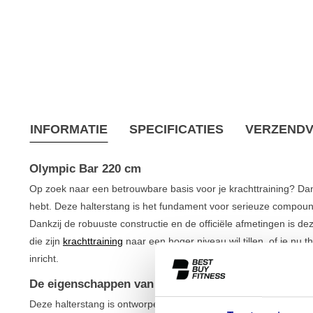
INFORMATIE
SPECIFICATIES
VERZEND
Olympic Bar 220 cm
Op zoek naar een betrouwbare basis voor je krachttraining? Da
hebt. Deze halterstang is het fundament voor serieuze compoun
Dankzij de robuuste constructie en de officiële afmetingen is d
die zijn
krachttraining
naar een hoger niveau wil tillen, of je nu th
inricht.
De eigenschappen van de Olympic Bar 220 cm
Deze halterstang is ontworpen om te presteren. Met een gewich