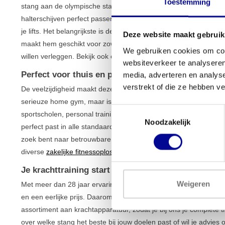
Toestemming
stang aan de olympische standaarden. De sleeves hebben een 
halterschijven perfect passen. De gripdiameter van 30 mm zorgt
je lifts. Het belangrijkste is de duurzaamheid: de Olympic Bar 2
Deze website maakt gebruik
maakt hem geschikt voor zowel beginners die aan hun techniek 
We gebruiken cookies om cont
willen verleggen. Bekijk ook ons volledige
aanbod gewichten en
websiteverkeer te analyseren
Perfect voor thuis en professioneel gebruik
media, adverteren en analys
verstrekt of die ze hebben v
De veelzijdigheid maakt deze halterstang ideaal voor uiteenlop
serieuze home gym, maar is door zijn robuuste kwaliteit net zo ge
Toestemmingsselectie
sportscholen, personal training studio’s en bedrijfsfitnessruimt
Noodzakelijk
perfect past in alle standaard power racks en squat racks. Of je
zoek bent naar betrouwbare materialen voor je bedrijf, dit is een
diverse
zakelijke fitnessoplossingen
, van aankoop tot lease.
Je krachttraining start bij Best Buy Fitness
Weigeren
Met meer dan 28 jaar ervaring weten we precies wat een goede h
en een eerlijke prijs. Daarom krijg je op de Olympic Bar 220 cm
assortiment aan krachtapparatuur, zodat je bij ons je complete 
over welke stang het beste bij jouw doelen past of wil je advies