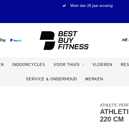
Meer dan 28 jaar ervaring
EN
INDOORCYCLES
VOOR THUIS
VLOEREN
RE
SERVICE & ONDERHOUD
MERKEN
ATHLETIC PER
ATHLET
220 CM