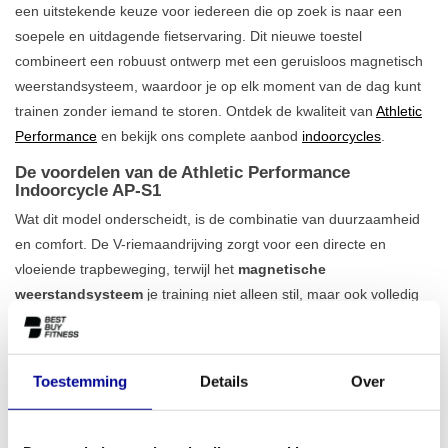
een uitstekende keuze voor iedereen die op zoek is naar een
soepele en uitdagende fietservaring. Dit nieuwe toestel
combineert een robuust ontwerp met een geruisloos magnetisch
weerstandsysteem, waardoor je op elk moment van de dag kunt
trainen zonder iemand te storen. Ontdek de kwaliteit van
Athletic
Performance
en bekijk ons complete aanbod
indoorcycles
.
De voordelen van de Athletic Performance
Indoorcycle AP-S1
Wat dit model onderscheidt, is de combinatie van duurzaamheid
en comfort. De V-riemaandrijving zorgt voor een directe en
vloeiende trapbeweging, terwijl het
magnetische
weerstandsysteem
je training niet alleen stil, maar ook volledig
onderhoudsvrij maakt. Je past de intensiteit eenvoudig aan je
eigen niveau aan. De ijzeren constructie is ontworpen voor
stabiliteit en kan belast worden tot 150 kg, wat de duurzaamheid
Toestemming
Details
Over
van het apparaat garandeert, zelfs bij intensief gebruik. Dankzij
de ruime verstelmogelijkheden vinden sporters met een lengte
tussen 140 en 210 cm altijd een ergonomische en comfortabele