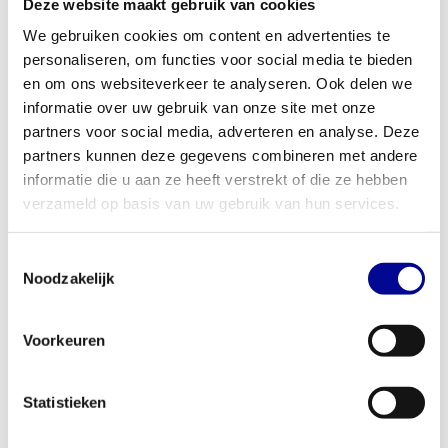
Deze website maakt gebruik van cookies
fietshouding. Zo vind je bij ons altijd een
passende indoorcycle
We gebruiken cookies om content en advertenties te
voor jouw doelen.
personaliseren, om functies voor social media te bieden
Perfect voor thuis en professioneel gebruik
en om ons websiteverkeer te analyseren. Ook delen we
informatie over uw gebruik van onze site met onze
Of je nu een fanatieke thuissporter bent of een fitnessruimte wilt
partners voor social media, adverteren en analyse. Deze
inrichten, de Athletic Performance Indoorcycle AP-S1 is een
partners kunnen deze gegevens combineren met andere
veelzijdige aanwinst. Voor thuisgebruik is het compacte formaat
informatie die u aan ze heeft verstrekt of die ze hebben
en de stille werking een groot voordeel. Voor zakelijke klanten,
verzameld op basis van uw gebruik van hun services.
zoals hotels, fysiotherapiepraktijken of bedrijven met een eigen
gym, is dit model een betrouwbare investering die weinig
Toestemmingsselectie
onderhoud vraagt. We denken graag met je mee over de beste
Noodzakelijk
zakelijke fitnessoplossingen
, van koop en lease tot complete
huurcontracten.
Voorkeuren
Jouw trainingsdoelen beginnen bij Best Buy Fitness
Met
meer dan 28 jaar ervaring
in de fitnessbranche weten we
precies wat een goed apparaat nodig heeft. Elk toestel in ons
Statistieken
assortiment, zowel nieuw als gereviseerd, is zorgvuldig