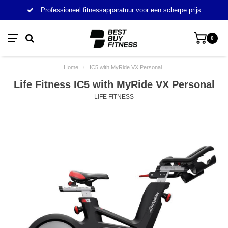
Professioneel fitnessapparatuur voor een scherpe prijs
0
Home
/
IC5 with MyRide VX Personal
Life Fitness IC5 with MyRide VX Personal
LIFE FITNESS