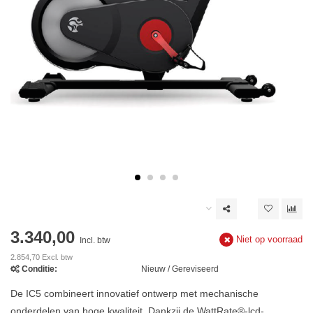
3.340,00
Niet op voorraad
Incl. btw
2.854,70 Excl. btw
Conditie:
Nieuw / Gereviseerd
De IC5 combineert innovatief ontwerp met mechanische
onderdelen van hoge kwaliteit. Dankzij de WattRate®-lcd-