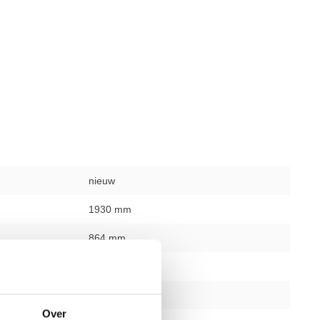
nieuw
1930 mm
864 mm
1397 mm
zwart
Over