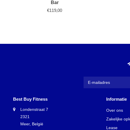
Bar
€119,00
Best Buy Fitness
Informatie
Londenstraat 7
Over ons
2321
Zakelijke op
Meer, België
Lease