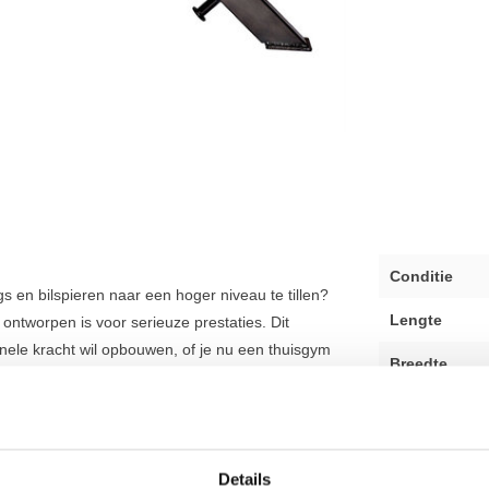
Conditie
s en bilspieren naar een hoger niveau te tillen?
Lengte
ntworpen is voor serieuze prestaties. Dit
nele kracht wil opbouwen, of je nu een thuisgym
Breedte
Black Line is een uitstekende keuze binnen ons
kwaliteit en duurzaamheid.
Hoogte
Kleur
 GHD - Black Line als een huis. De
stevige en
Details