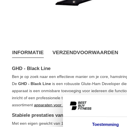
INFORMATIE
VERZENDVOORWAARDEN
GHD - Black Line
Ben je op zoek naar een effectieve manier om je core, hamstring
De
GHD - Black Line
is een robuuste Glute-Ham Developer die o
apparaat is een onmisbare toevoeging voor iedereen die functio
inricht of een professionele trainingsruimte beheert. De GHD - 
assortiment
apparaten voor krachttraining
en staat garant voor 
Stabiele prestaties van de GHD - Black Line
Met een eigen gewicht van 105 kg en een solide frame staat de
Toestemming