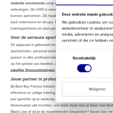
stabiele constructie
zorgt ervoor dat je met vertrouwen kunt tr
oefeningen. De GHD is eenvoudig verstelbaar, zodat gebruikers v
Deze website maakt gebruik
kunnen aannemen. Dit maakt het apparaat perfect voor een bree
back extensions en sit-ups. Het is een veelzijdige machine die e
We gebruiken cookies om cont
trainingsschema en past perfect binnen ons aanbod van
fitness
websiteverkeer te analyseren
media, adverteren en analys
Voor de serieuze sporter thuis en in de sportschoo
verstrekt of die ze hebben v
Dit apparaat is gebouwd om intensief gebruikt te worden. Dat 
sportscholen, personal training studio’s en CrossFit boxen. De
Toestemmingsselectie
passen in elke professionele omgeving. Ook voor de veeleisende
Noodzakelijk
op het gebied van kwaliteit, is dit de perfecte keuze. Overweeg j
zakelijke fitnessoplossingen
, van koop en lease tot complete zaal
Jouw partner in professionele fitnessapparatuur
Bij Best Buy Fitness hebben we meer dan 28 jaar ervaring in de
Weigeren
effectieve en veilige training. Daarom wordt al onze apparatuur 
jaar garantie op je aankoop. Of je nu één apparaat zoekt om je 
fitnessruimte wilt inrichten, ons team staat voor je klaar met d
Black Line of wil je de mogelijkheden bespreken? Aarzel dan ni