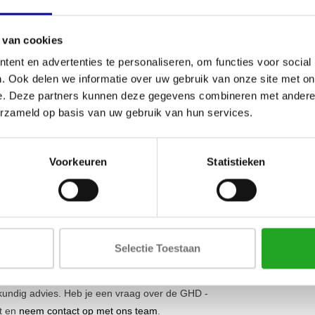
Gewicht
ainen, zelfs tijdens de meest intensieve
an verschillende lengtes altijd de juiste houding
Max. belastb
 van cookies
d scala aan oefeningen, zoals glute-ham raises,
Materiaal
en centrale rol kan spelen in jouw
ent en advertenties te personaliseren, om functies voor social
 benches en fitness racks
.
. Ook delen we informatie over uw gebruik van onze site met on
e. Deze partners kunnen deze gegevens combineren met andere i
l
erzameld op basis van uw gebruik van hun services.
maakt de GHD - Black Line ideaal voor commerciële
 duurzame materialen en het strakke, zwarte design
 thuissporter die geen compromissen wil sluiten
Voorkeuren
Statistieken
e dit apparaat voor je bedrijf? Wij bieden diverse
inrichting.
 fitnessbranche. We weten wat nodig is voor een
Selectie Toestaan
zorgvuldig geselecteerd en krijg je standaard 1
training compleet te maken of een hele
eskundig advies. Heb je een vraag over de GHD -
et en
neem contact op met ons team
.