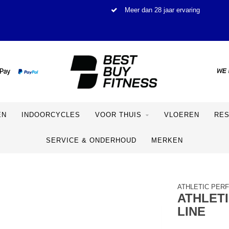
Meer dan 28 jaar ervaring
EN
INDOORCYCLES
VOOR THUIS
VLOEREN
RE
SERVICE & ONDERHOUD
MERKEN
ATHLETIC PER
ATHLET
LINE