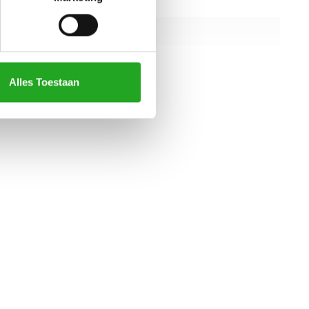
1245 mm
870 mm
2040 mm
Alles Toestaan
alle specificaties