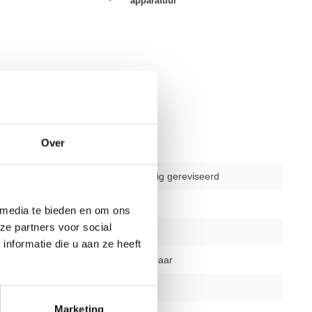
apparatuur
Over
gebruikt - volledig gereviseerd
delen
1
 media te bieden en om ons
ze partners voor social
1 jaar
nformatie die u aan ze heeft
zithoogte instelbaar
zwart of zilver
Marketing