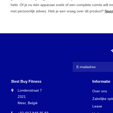
hebt. Of je nu één apparaat zoekt of een complete ruimte wilt in
met persoonlijk advies. Heb je een vraag over dit product?
Neem
Best Buy Fitness
Informatie
Londenstraat 7
Over ons
2321
Zakelijke op
Meer, België
Lease
+32 (0)7 848 35 83