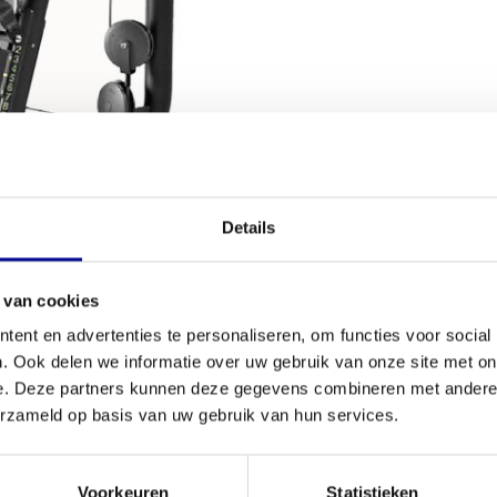
VOORWAARDEN
Details
Conditie
n effectief te trainen? De
Element+ vertical
 van cookies
Aantal onder
porter als de commerciële sportschool. Dit model
ent en advertenties te personaliseren, om functies voor social
e betrouwbare kwaliteit van Technogym voor een
. Ook delen we informatie over uw gebruik van onze site met on
Garantie
 gecontroleerd en getest, zodat het instapklaar is
e. Deze partners kunnen deze gegevens combineren met andere i
ardevolle toevoeging aan ons brede assortiment
Verstelbaar
erzameld op basis van uw gebruik van hun services.
liteit van
Technogym
.
Kleur
Voorkeuren
Statistieken