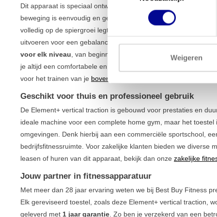
Dit apparaat is speciaal ontworpen voor het versterken van de b
beweging is eenvoudig en gecontroleerd, waardoor je de oefenin
volledig op de spiergroei legt. Dankzij de twee onafhankelijke a
uitvoeren voor een gebalanceerde training. Het standaard gewi
voor elk niveau
, van beginner tot gevorderde krachtsporter. De 
Weigeren
je altijd een comfortabele en ergonomisch verantwoorde trainin
voor het trainen van je
bovenlichaam
.
Geschikt voor thuis en professioneel gebruik
De Element+ vertical traction is gebouwd voor prestaties en d
ideale machine voor een complete home gym, maar het toestel 
omgevingen. Denk hierbij aan een commerciële sportschool, een 
bedrijfsfitnessruimte. Voor zakelijke klanten bieden we diverse 
leasen of huren van dit apparaat, bekijk dan onze
zakelijke fitn
Jouw partner in fitnessapparatuur
Met meer dan 28 jaar ervaring weten we bij Best Buy Fitness pr
Elk gereviseerd toestel, zoals deze Element+ vertical traction, 
geleverd met
1 jaar garantie
. Zo ben je verzekerd van een bet