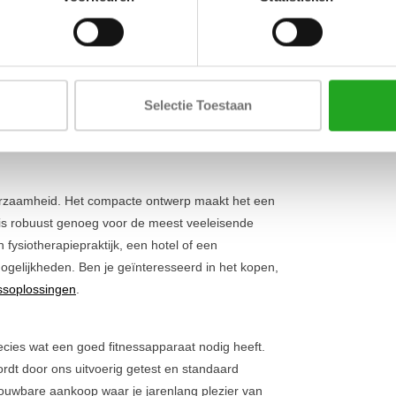
Lengte
rede rugspier (latissimus dorsi) en de armen. De
g technisch correct kunt uitvoeren en de focus
Breedte
rmen kun je de beweging afwisselend of tegelijk
Hoogte
chtsblok van 90 kg biedt
voldoende uitdaging
zitting is eenvoudig in hoogte te verstellen, zodat
Selectie Toestaan
gshouding hebt. Bekijk ook ons volledige aanbod
uurzaamheid. Het compacte ontwerp maakt het een
is robuust genoeg voor de meest veeleisende
fysiotherapiepraktijk, een hotel of een
mogelijkheden. Ben je geïnteresseerd in het kopen,
essoplossingen
.
ecies wat een goed fitnessapparaat nodig heeft.
wordt door ons uitvoerig getest en standaard
rouwbare aankoop waar je jarenlang plezier van