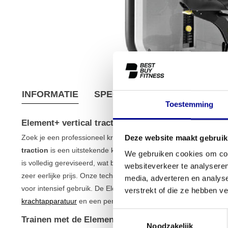
INFORMATIE
SPECIFICATIES
VERZEND
Toestemming
Element+ vertical traction
Zoek je een professioneel krachttoestel om je rug- en armspiere
Deze website maakt gebruik
traction
is een uitstekende keuze voor zowel de serieuze thuiss
We gebruiken cookies om cont
is volledig gereviseerd, wat betekent dat je kunt rekenen op d
websiteverkeer te analyseren
zeer eerlijke prijs. Onze technici hebben het apparaat zorgvuldig
media, adverteren en analys
voor intensief gebruik. De Element+ vertical traction is een wa
verstrekt of die ze hebben v
krachtapparatuur
en een perfect voorbeeld van de duurzame kwa
Toestemmingsselectie
Trainen met de Element+ vertical traction
Noodzakelijk