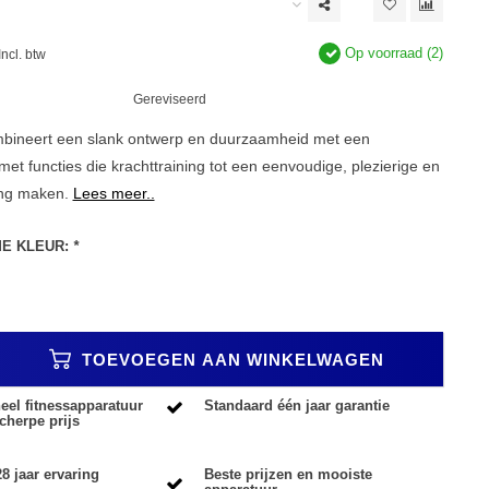
Op voorraad (2)
Incl. btw
Gereviseerd
neert een slank ontwerp en duurzaamheid met een
t met functies die krachttraining tot een eenvoudige, plezierige en
ring maken.
Lees meer..
ME KLEUR:
*
TOEVOEGEN AAN WINKELWAGEN
eel fitnessapparatuur
Standaard één jaar garantie
cherpe prijs
8 jaar ervaring
Beste prijzen en mooiste