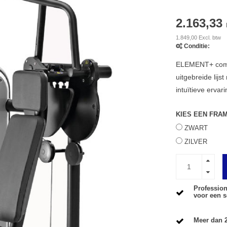
2.163,33
1.849,00 Excl. btw
Conditie:
ELEMENT+ combi
uitgebreide lijs
intuïtieve erva
KIES EEN FRA
ZWART
ZILVER
Profession
voor een s
Meer dan 2