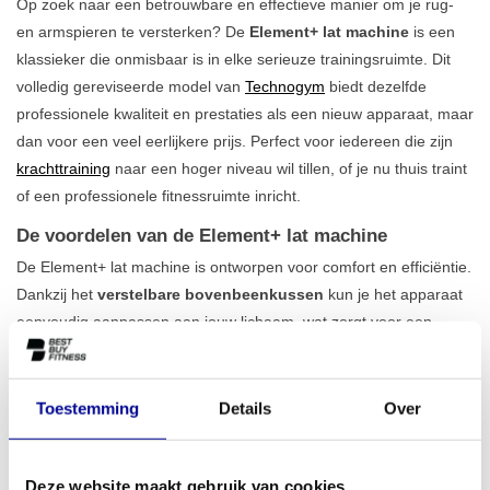
Op zoek naar een betrouwbare en effectieve manier om je rug-
en armspieren te versterken? De
Element+ lat machine
is een
klassieker die onmisbaar is in elke serieuze trainingsruimte. Dit
volledig gereviseerde model van
Technogym
biedt dezelfde
professionele kwaliteit en prestaties als een nieuw apparaat, maar
dan voor een veel eerlijkere prijs. Perfect voor iedereen die zijn
krachttraining
naar een hoger niveau wil tillen, of je nu thuis traint
of een professionele fitnessruimte inricht.
De voordelen van de Element+ lat machine
De Element+ lat machine is ontworpen voor comfort en efficiëntie.
Dankzij het
verstelbare bovenbeenkussen
kun je het apparaat
eenvoudig aanpassen aan jouw lichaam, wat zorgt voor een
stabiele en correcte houding tijdens elke herhaling. Met een
gewichtsblok van 90 kg biedt dit toestel meer dan genoeg
uitdaging voor zowel beginnende als gevorderde sporters. De
Toestemming
Details
Over
soepele beweging zorgt ervoor dat je de spieren optimaal kunt
isoleren, wat essentieel is om je
bovenlichaam te trainen
. Omdat
elk gereviseerd apparaat door ons zorgvuldig is geselecteerd en
Deze website maakt gebruik van cookies