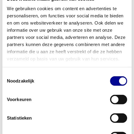
getest, ben je verzekerd van een duurzaam en betrouwbaar
We gebruiken cookies om content en advertenties te
product.
personaliseren, om functies voor social media te bieden
en om ons websiteverkeer te analyseren. Ook delen we
Voor thuisgebruik en professionele sportscholen
informatie over uw gebruik van onze site met onze
Dit krachtstation is een slimme keuze voor uiteenlopende
partners voor social media, adverteren en analyse. Deze
omgevingen. Voor de serieuze thuissporter biedt de Element+ lat
partners kunnen deze gegevens combineren met andere
machine de mogelijkheid om met professionele apparatuur te
informatie die u aan ze heeft verstrekt of die ze hebben
trainen zonder de hoofdprijs te betalen. Voor zakelijke klanten
verzameld op basis van uw gebruik van hun services.
zoals sportscholen, fysiotherapiepraktijken of hotels is dit
gereviseerde model een duurzame en kosteneffectieve aanvulling
Toestemmingsselectie
op het aanbod. Het compacte ontwerp (120 x 120 cm) zorgt
Noodzakelijk
ervoor dat het toestel in vrijwel elke ruimte past. We bieden
diverse
zakelijke fitnessoplossingen
, waaronder de mogelijkheid
Voorkeuren
om apparatuur te kopen, leasen of huren.
Jouw partner in professionele fitnessapparatuur
Statistieken
Bij Best Buy Fitness combineren we meer dan 28 jaar ervaring
met een passie voor kwaliteit. We geloven dat goede