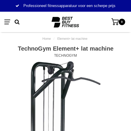
Professioneel fitnessapparatuur voor een scherpe prijs
0
Home
/
Element+ lat machine
TechnoGym Element+ lat machine
TECHNOGYM