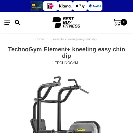
0
Home
/
Element+ kneeling easy chin dip
TechnoGym Element+ kneeling easy chin
dip
TECHNOGYM