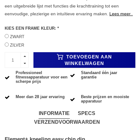
een uitgebreide lijst met functies die krachttraining tot een
eenvoudige, plezierige en intuïtieve ervaring maken.
Lees meer..
KIES EEN FRAME KLEUR:
*
ZWART
ZILVER
TOEVOEGEN AAN
WINKELWAGEN
Professioneel
Standaard één jaar
fitnessapparatuur voor een
garantie
scherpe prijs
Meer dan 28 jaar ervaring
Beste prijzen en mooiste
apparatuur
INFORMATIE
SPECS
VERZENDVOORWAARDEN
Element+ kneeling easy chin dip