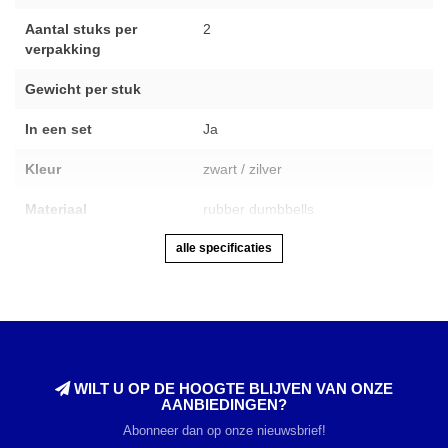
Aantal stuks per
2
verpakking
Gewicht per stuk
In een set
Ja
Kleur
zwart / zilver
Materiaal
rubber dumbbells
alle specificaties
WILT U OP DE HOOGTE BLIJVEN VAN ONZE
AANBIEDINGEN?
Abonneer dan op onze nieuwsbrief!