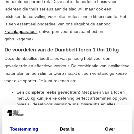
en ruimtebesparend rek. Deze set is de perfecte basis voor
iedereen die thuis serieus aan de slag wil, maar ook een
uitstekende aanvulling voor elke professionele fitnessruimte. Het
is een essentieel onderdeel van ons uitgebreide aanbod
krachtapparatuur
, ontworpen voor duurzaamheid en
gebruiksgemak.
De voordelen van de Dumbbell toren 1 t/m 10 kg
Deze dumbbellset biedt alles wat je nodig hebt voor een
gevarieerde en effectieve workout. De combinatie van kwalitatieve
materialen en een slim ontwerp maakt dit een verstandige keuze
voor elke sporter. Je kunt rekenen op:
Een complete reeks gewichten:
Met paren van 1 tot en
met 10 kg kun je elke oefening perfect afstemmen op jouw
niveau. Ideaal voor warming-ups, zware lifts en alles
daartussenin, waardoor je continu progressie kunt boeken.
Bescherming voor je vloer:
De dumbbells zijn voorzien
van een dikke rubberen coating. Dit
dempt niet alleen
geluid, maar beschermt ook je vloer
en de gewichten zelf
Toestemming
Details
Over
tegen beschadigingen en slijtage.