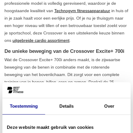
professionele model is volledig gereviseerd, waardoor je de
hoogstaande kwaliteit van
Technogym fitnessapparatuur
in huis of
in je zaak haalt voor een eerlijke prijs. Of je nu je thuisgym naar
een hoger niveau wilt tillen of een betrouwbaar toestel zoekt voor
je sportschool, deze Crossover is een uitstekende keuze binnen
ons
uitgebreide cardio assortiment
.
De unieke beweging van de Crossover Excite+ 700i
Wat de Crossover Excite+ 700i anders maakt, is de zijwaartse
beweging van de benen in combinatie met de roterende
beweging van het bovenlichaam. Dit zorgt voor een complete
training van je benen, billen, core en armen. Dankzij de 25
weerstandsniveaus en 23 programma's pas je elke training
precies aan op jouw doelstellingen. Het apparaat is bovendien
volledig zelfvoorzienend
en heeft geen externe stroombron
Toestemming
Details
Over
nodig. Dit geeft je de vrijheid om het overal te plaatsen zonder
rekening te houden met stopcontacten. Bekijk ook ons andere
aanbod aan crosstrainers
om de perfecte match voor jou te
Deze website maakt gebruik van cookies