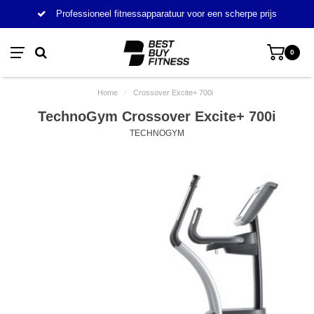
Professioneel fitnessapparatuur voor een scherpe prijs
0
Home
/
Crossover Excite+ 700i
TechnoGym Crossover Excite+ 700i
TECHNOGYM