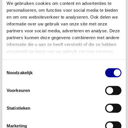
vinden.
We gebruiken cookies om content en advertenties te
personaliseren, om functies voor social media te bieden
Voor thuisgebruik en professionele ruimtes
en om ons websiteverkeer te analyseren. Ook delen we
Met een maximaal gebruikersgewicht van 180 kg en een
informatie over uw gebruik van onze site met onze
constructie die is gebouwd voor intensief dagelijks gebruik, is de
partners voor social media, adverteren en analyse. Deze
Crossover Excite+ 700i perfect voor elke omgeving. Voor de
partners kunnen deze gegevens combineren met andere
serieuze thuissporter is het een duurzame investering die
informatie die u aan ze heeft verstrekt of die ze hebben
jarenlang meegaat. Voor zakelijke klanten, zoals sportscholen,
verzameld op basis van uw gebruik van hun services.
fysiotherapiepraktijken of bedrijfsfitnessruimtes, is dit een
betrouwbaar en populair toestel dat weinig onderhoud vraagt. We
Toestemmingsselectie
bieden diverse
zakelijke fitnessoplossingen
, van koop en lease tot
Noodzakelijk
complete inrichting.
Jouw fitnesspartner: Best Buy Fitness
Voorkeuren
Met meer dan 28 jaar ervaring weten we bij Best Buy Fitness
precies wat een goed fitnessapparaat nodig heeft. Elk
Statistieken
gereviseerd toestel wordt door ons team zorgvuldig geselecteerd
en technisch volledig gecontroleerd, zodat jij verzekerd bent van
topkwaliteit. Daarom bieden we standaard 1 jaar garantie op al
Marketing