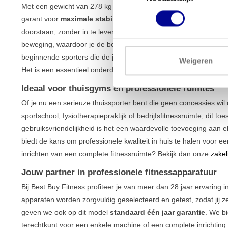
Met een gewicht van 278 kg en een robuust ijzeren frame staa
garant voor
maximale stabiliteit en duurzaamheid
. Dit toeste
doorstaan, zonder in te leveren op prestaties. De machine bied
beweging, waardoor je de borstspieren zeer effectief en veilig is
beginnende sporters die de juiste vorm willen aanleren als voor 
Weigeren
Het is een essentieel onderdeel voor iedereen die zijn
bovenlich
Ideaal voor thuisgyms en professionele ruimtes
Of je nu een serieuze thuissporter bent die geen concessies wil
sportschool, fysiotherapiepraktijk of bedrijfsfitnessruimte, dit t
gebruiksvriendelijkheid is het een waardevolle toevoeging aan 
biedt de kans om professionele kwaliteit in huis te halen voor een
inrichten van een complete fitnessruimte? Bekijk dan onze
zakel
Jouw partner in professionele fitnessapparatuur
Bij Best Buy Fitness profiteer je van meer dan 28 jaar ervaring 
apparaten worden zorgvuldig geselecteerd en getest, zodat jij
geven we ook op dit model
standaard één jaar garantie
. We b
terechtkunt voor een enkele machine of een complete inrichtin