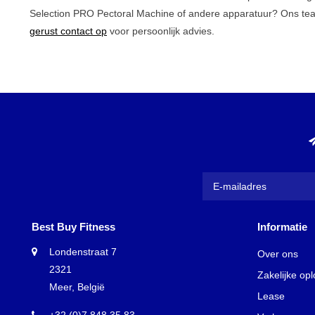
Selection PRO Pectoral Machine of andere apparatuur? Ons team
gerust contact op
voor persoonlijk advies.
Best Buy Fitness
Informatie
Londenstraat 7
Over ons
2321
Zakelijke op
Meer, België
Lease
+32 (0)7 848 35 83