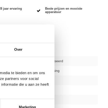
8 jaar ervaring
Beste prijzen en mooiste
apparatuur
Over
2e hands gereviseerd
delen
niet van toepassing
 media te bieden en om ons
ze partners voor social
12 maanden
nformatie die u aan ze heeft
nee
silver/zwart
Marketing