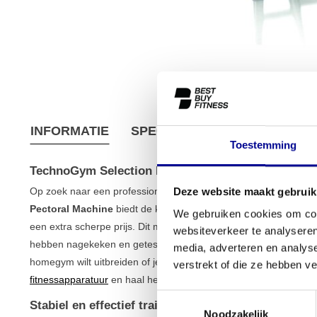
INFORMATIE
SPECIFICATIES
VERZEND
Toestemming
TechnoGym Selection PRO Pectoral Machine
Op zoek naar een professioneel toestel om je borstspieren geri
Deze website maakt gebruik
Pectoral Machine
biedt de kwaliteit en betrouwbaarheid die j
We gebruiken cookies om cont
een extra scherpe prijs. Dit model is volledig gereviseerd, wat b
websiteverkeer te analyseren
hebben nagekeken en getest. Zo ben je verzekerd van een apparaa
media, adverteren en analys
homegym wilt uitbreiden of je professionele
krachtruimte
wilt aa
verstrekt of die ze hebben v
fitnessapparatuur
en haal het beste uit je training.
Toestemmingsselectie
Stabiel en effectief trainen met de TechnoGym Se
Noodzakelijk