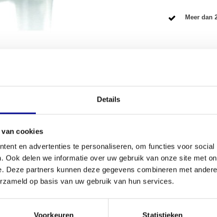
Meer dan 2
VOORWAARDEN
Details
Conditie
cht te trainen? De
TechnoGym Selection PRO
 van cookies
Aantal onder
e van een topmerk mag verwachten, maar dan voor
ent en advertenties te personaliseren, om functies voor social
etekent dat onze experts het technisch volledig
. Ook delen we informatie over uw gebruik van onze site met on
Garantie
t dat klaar is voor intensief gebruik, of je nu je
e. Deze partners kunnen deze gegevens combineren met andere i
nvullen. Ontdek de kwaliteit van
Technogym
Verstelbaar
erzameld op basis van uw gebruik van hun services.
Kleur
lection PRO Pectoral Machine
Voorkeuren
Statistieken