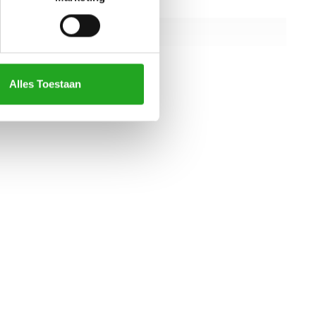
92cm
152cm
211cm
Alles Toestaan
alle specificaties