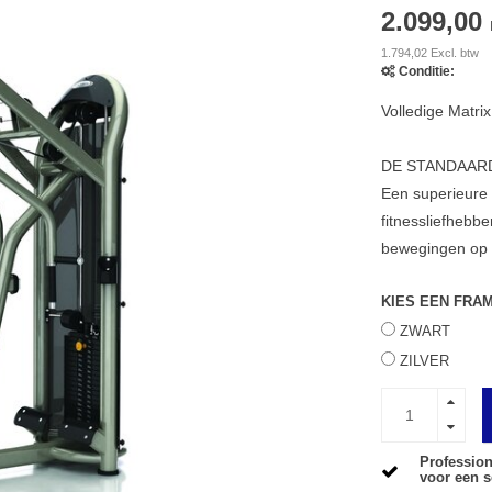
2.099,00
1.794,02 Excl. btw
Conditie:
Volledige Matri
DE STANDAARD
Een superieure m
fitnessliefhebb
bewegingen op
KIES EEN FRA
ZWART
ZILVER
Profession
voor een s