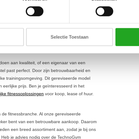
Lengte
t de TechnoGym Selection PRO Pectoral Machine
l is ontworpen om jarenlang intensief gebruik te
Breedte
t een gecontroleerde en biomechanisch correcte
Hoogte
oleert. Dit maakt het apparaat perfect voor zowel
ervaren atleten die focussen op spierontwikkeling.
Selectie Toestaan
aam wil trainen
.
 doen aan kwaliteit, of een eigenaar van een
oestel past perfect. Door zijn betrouwbaarheid en
elke trainingsomgeving. Dit gereviseerde model
 eerlijke prijs. Ben je geïnteresseerd in het
ijke fitnessoplossingen
voor koop, lease of huur.
in de fitnessbranche. Al onze gereviseerde
 zeker bent van een betrouwbare aankoop. Daarom
ieden een breed assortiment aan, zodat je bij ons
g. Heb je advies nodig over de TechnoGym