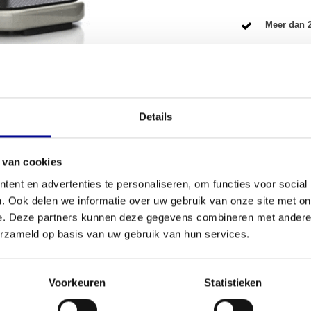
Meer dan 2
Details
VOORWAARDEN
 van cookies
Conditie
ent en advertenties te personaliseren, om functies voor social
aar een hoger niveau te tillen? Dan is dit
Lower
. Ook delen we informatie over uw gebruik van onze site met on
Aantal onder
ssionele krachttoestel is volledig gereviseerd en
e. Deze partners kunnen deze gegevens combineren met andere i
 in huis haalt voor een zeer aantrekkelijke prijs.
Garantie
erzameld op basis van uw gebruik van hun services.
splek wil inrichten of een professionele
ttraining
. Dit toestel is een voorbeeld van de
Verstelbaar
rwachten.
Voorkeuren
Statistieken
Kleur