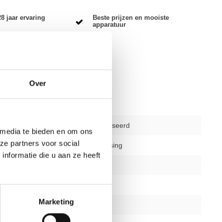
8 jaar ervaring
Beste prijzen en mooiste
apparatuur
Over
2e hands gereviseerd
 media te bieden en om ons
ze partners voor social
delen
niet van toepassing
nformatie die u aan ze heeft
12 maanden
nee
Marketing
silver/zwart