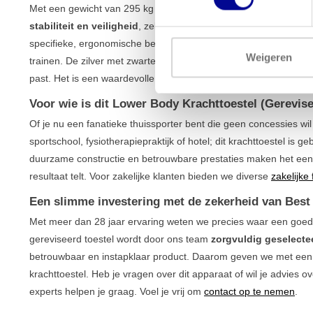
Met een gewicht van 295 kg en een solide ijzeren frame staat dit
stabiliteit en veiligheid
, zelfs tijdens de meest intensieve trai
specifieke, ergonomische beweging, waardoor je de spieren in h
Weigeren
trainen. De zilver met zwarte afwerking geeft het toestel een profe
past. Het is een waardevolle en betrouwbare toevoeging aan o
Voor wie is dit Lower Body Krachttoestel (Gerevis
Of je nu een fanatieke thuissporter bent die geen concessies wil
sportschool, fysiotherapiepraktijk of hotel; dit krachttoestel is 
duurzame constructie en betrouwbare prestaties maken het een
resultaat telt. Voor zakelijke klanten bieden we diverse
zakelijke
Een slimme investering met de zekerheid van Best
Met meer dan 28 jaar ervaring weten we precies waar een goed
gereviseerd toestel wordt door ons team
zorgvuldig geselecte
betrouwbaar en instapklaar product. Daarom geven we met een
krachttoestel. Heb je vragen over dit apparaat of wil je advies o
experts helpen je graag. Voel je vrij om
contact op te nemen
.