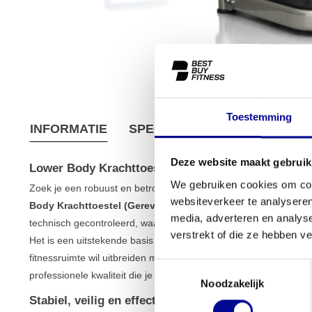
Toestemming
INFORMATIE
SPECIFICATIES
VERZEND
Deze website maakt gebruik
Lower Body Krachttoestel (Gereviseerd)
We gebruiken cookies om cont
Zoek je een robuust en betrouwbaar toestel om je beentraining n
websiteverkeer te analyseren
Body Krachttoestel (Gereviseerd)
de perfecte keuze. Dit profe
media, adverteren en analys
technisch gecontroleerd, waardoor je de kwaliteit van een topmerk
verstrekt of die ze hebben v
Het is een uitstekende basis voor wie thuis een serieuze training
fitnessruimte wil uitbreiden met duurzame
apparatuur voor krach
Toestemmingsselectie
professionele kwaliteit die je van merken als
Technogym
kunt ve
Noodzakelijk
Stabiel, veilig en effectief trainen