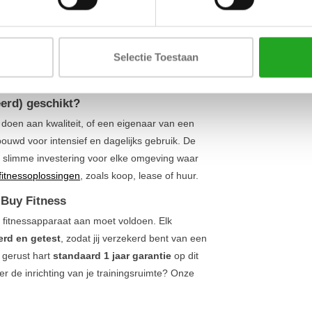
Lengte
 apparaat als een huis. Dit zorgt voor
maximale
ningen. De constructie is ontworpen voor een
Breedte
et onderlichaam zeer effectief en geïsoleerd kunt
Selectie Toestaan
Hoogte
ssionele en tijdloze uitstraling die in elke ruimte
ns
lower body assortiment
.
eerd) geschikt?
 doen aan kwaliteit, of een eigenaar van een
gebouwd voor intensief en dagelijks gebruik. De
 slimme investering voor elke omgeving waar
 fitnessoplossingen
, zoals koop, lease of huur.
 Buy Fitness
 fitnessapparaat aan moet voldoen. Elk
erd en getest
, zodat jij verzekerd bent van een
 gerust hart
standaard 1 jaar garantie
op dit
ver de inrichting van je trainingsruimte? Onze