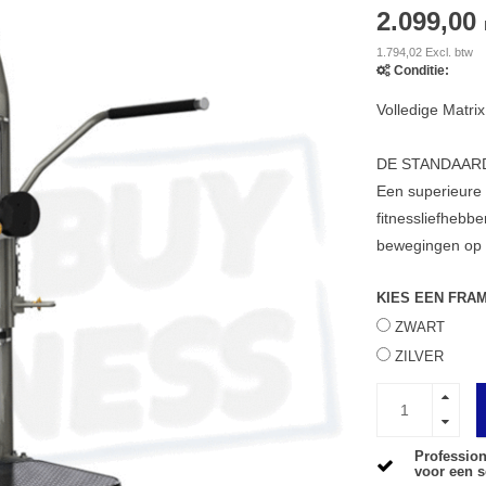
2.099,00
1.794,02 Excl. btw
Conditie:
Volledige Matri
DE STANDAARD
Een superieure m
fitnessliefhebb
bewegingen op
KIES EEN FRA
ZWART
ZILVER
Profession
voor een s