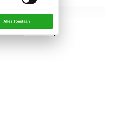
112cm
120cm
Alles Toestaan
185cm
alle specificaties