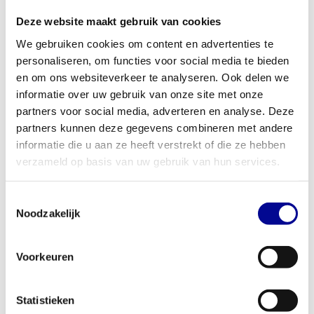
effectieve training, ongeacht je lengte of postuur. De machine is
Deze website maakt gebruik van cookies
gebouwd van een zwaar ijzeren frame en weegt 184 kg, wat zorgt
We gebruiken cookies om content en advertenties te
voor
maximale stabiliteit
, zelfs tijdens de meest intensieve
personaliseren, om functies voor social media te bieden
workouts. De soepele beweging en het instelbare gewicht maken
en om ons websiteverkeer te analyseren. Ook delen we
deze buikspiertrainer geschikt voor zowel beginners als
informatie over uw gebruik van onze site met onze
gevorderde sporters die hun
core training
serieus nemen.
partners voor social media, adverteren en analyse. Deze
Perfect voor thuis en professioneel gebruik
partners kunnen deze gegevens combineren met andere
Deze Abdominal Crunch Machine is een uitstekende aanvulling op
informatie die u aan ze heeft verstrekt of die ze hebben
elke trainingsruimte. Voor thuissporters die geen compromissen
verzameld op basis van uw gebruik van hun services.
willen sluiten op het gebied van kwaliteit, biedt dit toestel de
prestaties van een sportschoolapparaat. Voor zakelijke klanten
Toestemmingsselectie
zoals sportscholen, fysiotherapiepraktijken of hotels is dit
Noodzakelijk
gereviseerde model een slimme investering. Het is ontworpen
voor intensief en continu gebruik en biedt een uitstekende prijs-
Voorkeuren
kwaliteitverhouding. Ben je benieuwd naar de mogelijkheden voor
jouw bedrijf? Bekijk onze
zakelijke fitnessoplossingen
voor koop,
Statistieken
lease of huur.