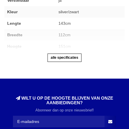
Verstelbaar
ja
Kleur
silver/zwart
Lengte
143cm
Breedte
112cm
Hoogte
151cm
alle specificaties
WILT U OP DE HOOGTE BLIJVEN VAN ONZE
AANBIEDINGEN?
Abonneer dan op onze nieuwsbrief!