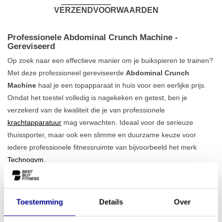
VERZENDVOORWAARDEN
Professionele Abdominal Crunch Machine -
Gereviseerd
Op zoek naar een effectieve manier om je buikspieren te trainen?
Met deze professioneel gereviseerde
Abdominal Crunch
Machine
haal je een topapparaat in huis voor een eerlijke prijs.
Omdat het toestel volledig is nagekeken en getest, ben je
verzekerd van de kwaliteit die je van professionele
krachtapparatuur
mag verwachten. Ideaal voor de serieuze
thuissporter, maar ook een slimme en duurzame keuze voor
iedere professionele fitnessruimte van bijvoorbeeld het merk
Technogym
.
Gerichte en veilige core training
Dit apparaat is speciaal ontworpen om de buikspieren te isoleren,
Toestemming
Details
Over
waardoor je elke herhaling optimaal benut. Dankzij de verstelbare
onderdelen vind je altijd de juiste houding voor een veilige en