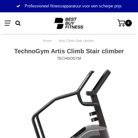
Professioneel fitnessapparatuur voor een scherpe prijs
0
Home
/
Artis Climb Stair climber
TechnoGym Artis Climb Stair climber
TECHNOGYM