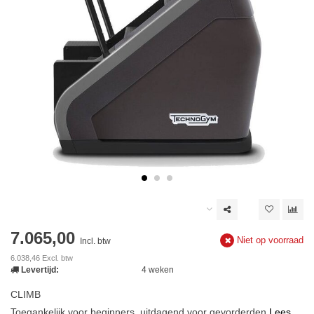
7.065,00
Niet op voorraad
Incl. btw
6.038,46 Excl. btw
Levertijd:
4 weken
CLIMB
Toegankelijk voor beginners, uitdagend voor gevorderden
Lees