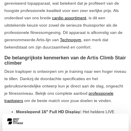
gereviseerd topapparaat, wat betekent dat je profiteert van de
hoogste professionele kwaliteit voor een zeer eerlijke prijs. Als
onderdeel van ons brede
cardio assortiment
, is dit een
uitstekende keuze voor zowel de serieuze thuissporter als de
professionele fitnessomgeving. Dit apparaat is afkomstig van de
gerenommeerde Artis-lijn van
Technogym
, een merk dat
bekendstaat om zijn duurzaamheid en comfort.
De belangrijkste kenmerken van de Artis Climb Stair
climber
Deze traploper is ontworpen om je training naar een hoger niveau
te tillen. Dankzij de doordachte specificaties en het
gebruiksvriendelijke ontwerp kun je direct aan de slag, ongeacht
je fitnessniveau. Bekijk ons complete aanbod
professionele
traplopers
om de beste match voor jouw doelen te vinden.
Meeslepend 16" Full HD Display:
Het heldere LIVE
display houdt je gemotiveerd met trainingsprogramma's,
virtuele routes en entertainment-apps. Zo vliegt je training
voorbij.